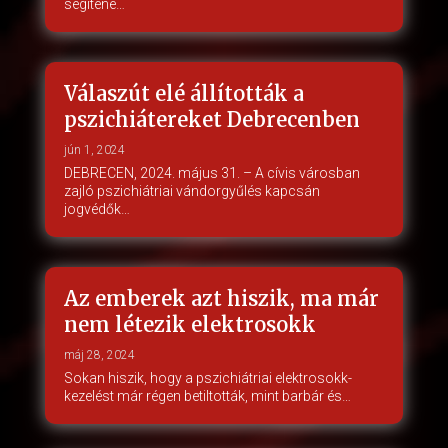
segítene…
Válaszút elé állították a
pszichiátereket Debrecenben
jún 1, 2024
DEBRECEN, 2024. május 31. – A cívis városban
zajló pszichiátriai vándorgyűlés kapcsán
jogvédők…
Az emberek azt hiszik, ma már
nem létezik elektrosokk
máj 28, 2024
Sokan hiszik, hogy a pszichiátriai elektrosokk-
kezelést már régen betiltották, mint barbár és…