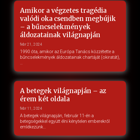
Amikor a végzetes tragédia
valódi oka csendben megbújik
– a bűncselekmények
áldozatainak világnapján
febr 21, 2024
1990 óta, amikor az Európa Tanács közzétette a
bűncselekmények áldozatainak chartáját (okiratát),
…
A betegek világnapján – az
érem két oldala
febr 11, 2024
A betegek világnapján, február 11-én a
betegségekkel együtt élni kénytelen emberekről
emlékezünk…