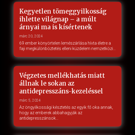
Kegyetlen tömeggyilkosság
ihlette világnap – a múlt
árnyai ma is kísértenek
márc 20, 2024
69 ember könyörtelen lemészárlása hívta életre a
faji megkülönböztetés elleni küzdelem nemzetközi…
Végzetes mellékhatás miatt
állnak le sokan az
antidepresszáns-kezeléssel
márc 5, 2024
Az öngyilkossági késztetés az egyik fő oka annak,
hogy az emberek abbahagyják az
antidepresszánsok…