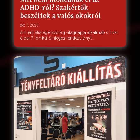
ADHD-ról? Szakértők
beszéltek a valós okokról
okt 7, 2025
A ment ális eg é szs é g világnapja alkalmáb ó l okt
ó ber 7- é n kül ö nleges rendezv é nyt…