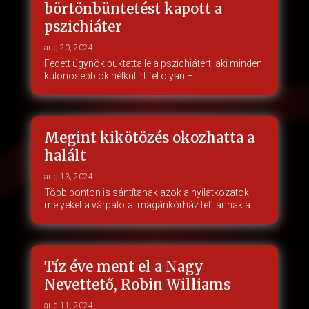
börtönbüntetést kapott a
pszichiáter
aug 20, 2024
Fedett ügynök buktatta le a pszichiátert, aki minden
különösebb ok nélkül írt fel olyan –…
Megint kikötözés okozhatta a
halált
aug 13, 2024
Több ponton is sántítanak azok a nyilatkozatok,
melyeket a várpalotai magánkórház tett annak a…
Tíz éve ment el a Nagy
Nevettető, Robin Williams
aug 11, 2024