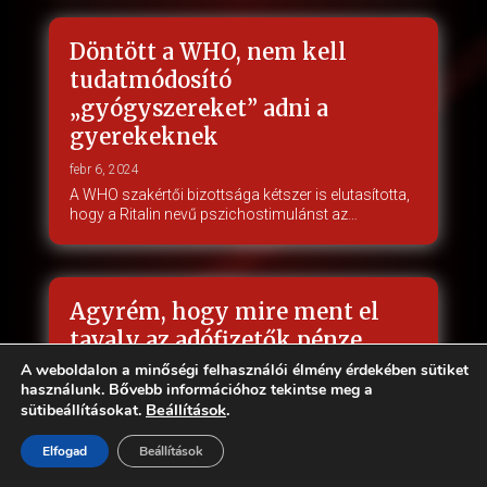
Döntött a WHO, nem kell
tudatmódosító
„gyógyszereket” adni a
gyerekeknek
febr 6, 2024
A WHO szakértői bizottsága kétszer is elutasította,
hogy a Ritalin nevű pszichostimulánst az…
Agyrém, hogy mire ment el
tavaly az adófizetők pénze
A weboldalon a minőségi felhasználói élmény érdekében sütiket
jan 30, 2024
használunk. Bővebb információhoz tekintse meg a
Egy év alatt négyszeresére nőtt a ketamin orrspray
Beállítások
.
sütibeállításokat.
forgalma Magyarországon, így tavaly már több…
Elfogad
Beállítások