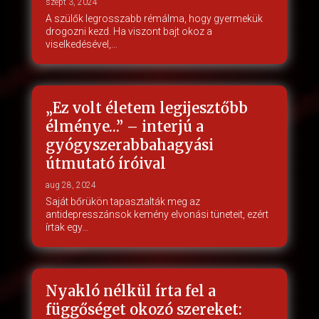
szept 3, 2024
A szülők legrosszabb rémálma, hogy gyermekük
drogozni kezd. Ha viszont bajt okoz a
viselkedésével,…
„Ez volt életem legijesztőbb
élménye…” – interjú a
gyógyszerabbahagyási
útmutató íróival
aug 28, 2024
Saját bőrükön tapasztalták meg az
antidepresszánsok kemény elvonási tüneteit, ezért
írtak egy…
Nyakló nélkül írta fel a
függőséget okozó szereket: