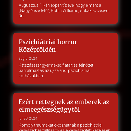
Augusztus 11-én éppen tíz éve, hogy elment a
„Nagy Nevettető”, Robin Williams, sokak szívében
űrt…
Pszichiátriai horror
Középföldén
aug 5, 2024
Kétszázezer gyermeket, fiatalt és felnőttet
bántalmaztak az új-zélandi pszichiátriai
kórházakban…
Ezért rettegnek az emberek az
elmeegészségügytől
júl 30, 2024
Komoly traumákat okozhatnak a pszichiátriai
kényszerbeszállítások és a kényszerített kezelések