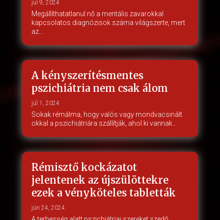
júl 9, 2024
Megállíthatatlanul nő a mentális zavarokkal
kapcsolatos diagnózisok száma világszerte, mert
az…
A kényszerítésmentes
pszichiátria nem csak álom
júl 1, 2024
Sokak rémálma, hogy valós vagy mondvacsinált
okkal a pszichiátriára szállítják, ahol ki vannak…
Rémisztő kockázatot
jelentenek az újszülöttekre
ezek a vényköteles tabletták
jún 24, 2024
A terhesség alatt pszichiátriai szereket szedő