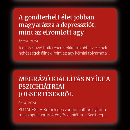
A gondterhelt élet jobban
magyarázza a depressziót,
mint az elromlott agy
ápr 24, 2024
A depresszió hátterében sokkal inkább az életbeli
nehézségek állnak, mint az agy kémiai folyamatai…
MEGRÁZÓ KIÁLLÍTÁS NYÍLT A
PSZICHIÁTRIAI
JOGSÉRTÉSEKRŐL
ápr 4, 2024
BUDAPEST – Különleges vándorkiállítás nyitotta
meg kapuit április 4-én „Pszichiátria – Segítség…