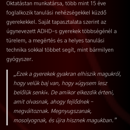
Oktatástan munkatársa, több mint 15 éve
foglalkozik tanulási nehézségekkel küzdő
gyerekekkel. Saját tapasztalata szerint az
úgynevezett ADHD-s gyerekek többségénél a
türelem, a megértés és a helyes tanulási
technika sokkal többet segít, mint bármilyen
gyógyszer.
„Ezek a gyerekek gyakran elhiszik magukról,
hogy velük baj van, hogy »úgysem lesz
belőlük senki«. De amikor elkezdik érteni,
amit olvasnak, ahogy fejlődnek –
megváltoznak. Megnyugszanak,
mosolyognak, és újra hisznek magukban.”