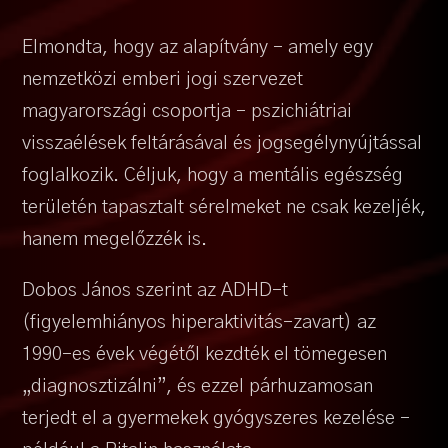
Elmondta, hogy az alapítvány – amely egy
nemzetközi emberi jogi szervezet
magyarországi csoportja – pszichiátriai
visszaélések feltárásával és jogsegélynyújtással
foglalkozik. Céljuk, hogy a mentális egészség
területén tapasztalt sérelmeket ne csak kezeljék,
hanem megelőzzék is.
Dobos János szerint az ADHD-t
(figyelemhiányos hiperaktivitás-zavart) az
1990-es évek végétől kezdték el tömegesen
„diagnosztizálni”, és ezzel párhuzamosan
terjedt el a gyermekek gyógyszeres kezelése –