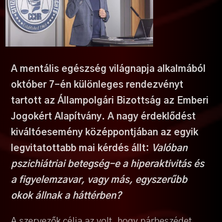
A ment
ális eg
é
szs
é
g világnapja alkalmáb
ó
l
okt
ó
ber 7-
é
n kül
ö
nleges rendezv
é
nyt
tartott az Állampolgári Bizottság az Emberi
Jogok
é
rt Alapítvány. A
nagy érdeklődést
kiváltó
esem
é
ny k
ö
z
é
ppontjában az egyik
legvitatottabb mai k
é
rd
é
s á
llt:
Val
ó
ban
pszichiátriai betegs
é
g-e a hiperaktivitás
é
s
a figyelemzavar, vagy más, egyszerűbb
okok állnak a hátt
é
rben?
A szervezők célja az volt, hogy párbeszédet