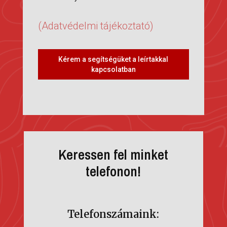
(Adatvédelmi tájékoztató)
Kérem a segítségüket a leírtakkal
kapcsolatban
Keressen fel minket
telefonon!
Telefonszámaink: