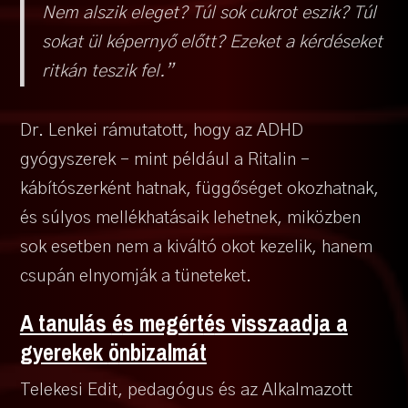
Nem alszik eleget? Túl sok cukrot eszik? Túl
sokat ül képernyő előtt? Ezeket a kérdéseket
ritkán teszik fel.”
Dr. Lenkei rámutatott, hogy az ADHD
gyógyszerek – mint például a Ritalin –
kábítószerként hatnak, függőséget okozhatnak,
és súlyos mellékhatásaik lehetnek, miközben
sok esetben nem a kiváltó okot kezelik, hanem
csupán elnyomják a tüneteket.
A tanulás
é
s meg
é
rt
é
s visszaadja a
gyerekek
ö
nbizalmát
Telekesi Edit, pedagógus és az Alkalmazott