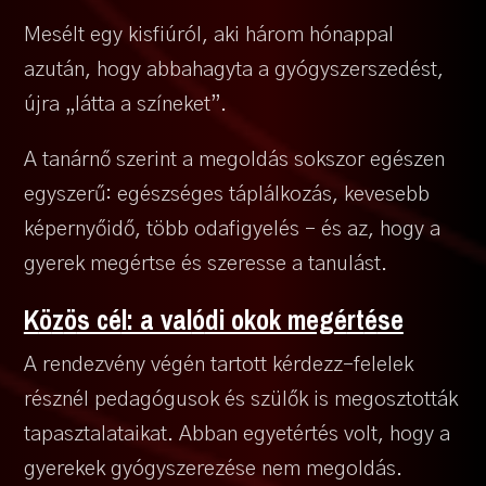
Mesélt egy kisfiúról, aki három hónappal
azután, hogy abbahagyta a gyógyszerszedést,
újra „látta a színeket”.
A tanárnő szerint a megoldás sokszor egészen
egyszerű: egészséges táplálkozás, kevesebb
képernyőidő, több odafigyelés – és az, hogy a
gyerek megértse és szeresse a tanulást.
K
ö
z
ö
s cé
l: a val
ó
di okok meg
é
rt
é
se
A rendezvény végén tartott kérdezz-felelek
résznél pedagógusok és szülők is megosztották
tapasztalataikat. Abban egyetértés volt, hogy a
gyerekek gyógyszerezése nem megoldás.