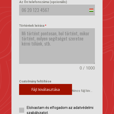
Az Ön telefonszáma (opcionális)
Hungary
+36
Történtek leírása
*
0 / 1000
Csatolmány feltöltése
Fájl kiválasztása
Nincs fájl kiválasztva
Elolvastam és elfogadom az adatvédelmi
szabályzatot.