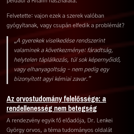
például a Ritalin használata.
Felvetette: vajon ezek a szerek valóban
gyógyítanak, vagy csupán elfedik a problémát?
„
A gyerekek viselkedése rendszerint
valaminek a következménye: fáradtság,
helytelen táplálkozás, túl sok képernyőidő,
vagy elhanyagoltság – nem pedig egy
bizonyított agyi kémiai zavar.”
Az orvostudomány felelőss
é
ge: a
rendelleness
é
g nem betegs
é
g
A rendezvény egyik fő előadója, Dr. Lenkei
György orvos, a téma tudományos oldalát