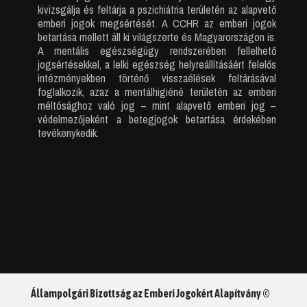
kivizsgálja és feltárja a pszichiátria területén az alapvető
emberi jogok megsértését. A CCHR az emberi jogok
betartása mellett áll ki világszerte és Magyarországon is.
A mentális egészségügy rendszerében fellelhető
jogsértésekkel, a lelki egészség helyreállításáért felelős
intézményekben történő visszaélések feltárásával
foglalkozik, azaz a mentálhigiéné területén az emberi
méltósághoz való jog – mint alapvető emberi jog –
védelmezőjeként a betegjogok betartása érdekében
tevékenykedik.
Állampolgári Bizottság az Emberi Jogokért Alapítvány ©