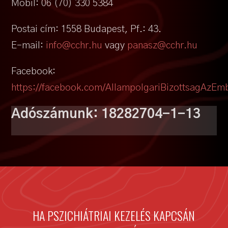
Mobil: 06 (70) 330 5384
Postai cím: 1558 Budapest, Pf.: 43.
E-mail:
info@cchr.hu
vagy
panasz@cchr.hu
Facebook:
https://facebook.com/AllampolgariBizottsagAzEm
Adószámunk: 18282704-1-13
HA PSZICHIÁTRIAI KEZELÉS KAPCSÁN