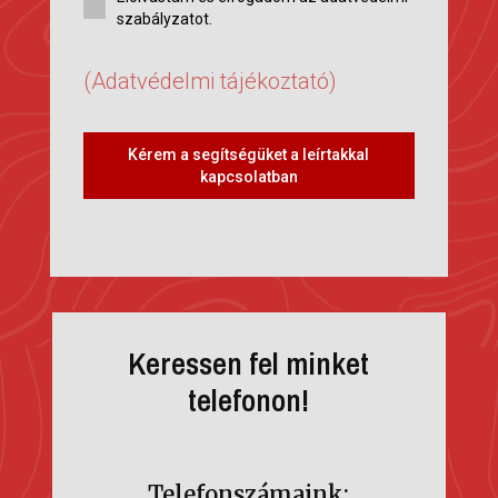
szabályzatot.
(Adatvédelmi tájékoztató)
Kérem a segítségüket a leírtakkal
kapcsolatban
Keressen fel minket
telefonon!
Telefonszámaink: