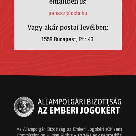
emailben is:
panasz@cchr.hu
Vagy akár postai levélben:
1558 Budapest, Pf.: 43.
Az Állampolgári Bizottság az Emberi Jogokért (Citizens
Commission on Human Rights – CCHR) egy nemzetközi