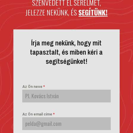
SZENVEDETT EL SÉRELMET,
JELEZZE NEKÜNK, ÉS
SEGÍTÜNK!
Írja meg nekünk, hogy mit
tapasztalt, és miben kéri a
segítségünket!
Az Ön neve
*
Az Ön email címe
*