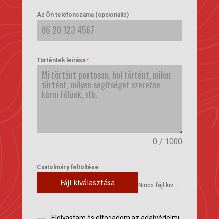
Az Ön telefonszáma (opcionális)
Hungary
+36
Történtek leírása
*
0 / 1000
Csatolmány feltöltése
Fájl kiválasztása
Nincs fájl kiválasztva
Elolvastam és elfogadom az adatvédelmi