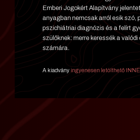
Emberi Jogokért Alapítvány jelentet
anyagban nemcsak arról esik szó, 
pszichiátriai diagnózis és a felírt 
szülőknek: merre keressék a valódi
számára.
A kiadvány
ingyenesen letölthető INN