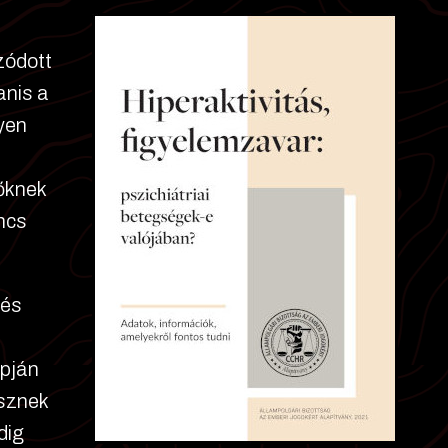
zódott
anis a
yen
őknek
ncs
 és
apján
isznek
dig