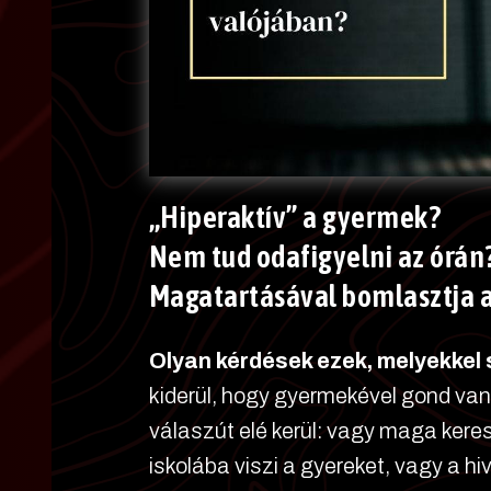
„Hiperaktív” a gyermek?
Nem tud odafigyelni az órán
Magatartásával bomlasztja a
Olyan kérdések ezek, melyekkel
kiderül, hogy gyermekével gond van 
válaszút elé kerül: vagy maga ker
iskolába viszi a gyereket, vagy a h