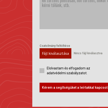
Csatolmány feltöltése
Fájl kiválasztása
Nincs fájl kiválasztva
Elolvastam és elfogadom az
adatvédelmi szabályzatot.
Kérem a segítségüket a leírtakkal kapcso