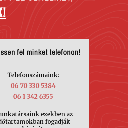
K!
ssen fel minket telefonon!
Telefonszámaink:
06 70 330 5384
06 1 342 6355
unkatársaink ezekben az
dőtartamokban fogadják