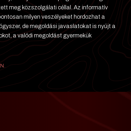
ett meg közszolgálati céllal. Az informatív
pontosan milyen veszélyeket hordozhat a
gyógyszer, de megoldási javaslatokat is nyújt a
 okot, a valódi megoldást gyermekük
EN.