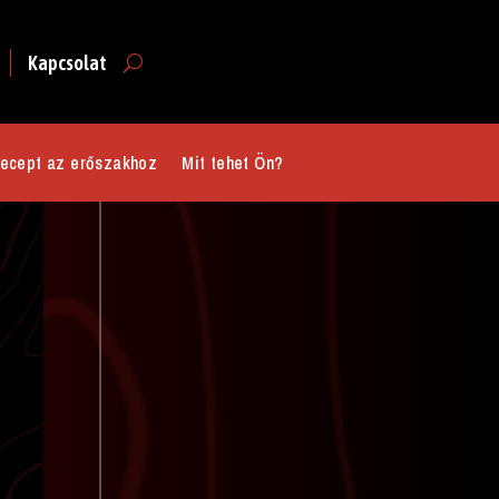
Kapcsolat
ecept az erőszakhoz
Mit tehet Ön?