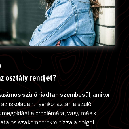
?
z osztály rendjét?
 számos szülő riadtan szembesül
, amikor
az iskolában. Ilyenkor aztán a szülő
es megoldást a problémára, vagy másik
ivatalos szakemberekre bízza a dolgot.