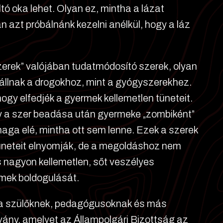
ó oka lehet. Olyan ez, mintha a lázat
 azt próbálnánk kezelni anélkül, hogy a láz
yszerek” valójában tudatmódosító szerek, olyan
állnak a drogokhoz, mint a gyógyszerekhez.
ogy elfedjék a gyermek kellemetlen tüneteit.
y a szer beadása után gyermeke „zombiként”
 maga elé, mintha ott sem lenne. Ezek a szerek
üneteit elnyomják, de a megoldáshoz nem
 nagyon kellemetlen, sőt veszélyes
rmek boldogulását.
 a szülőknek, pedagógusoknak és más
vány, amelyet az Állampolgári Bizottság az