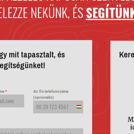
ELEZZE NEKÜNK, ÉS
SEGÍTÜN
y mit tapasztalt, és
Kere
segítségünket!
íme
*
Az Ön telefonszáma
(opcionális)
Hungary
M
+36
i