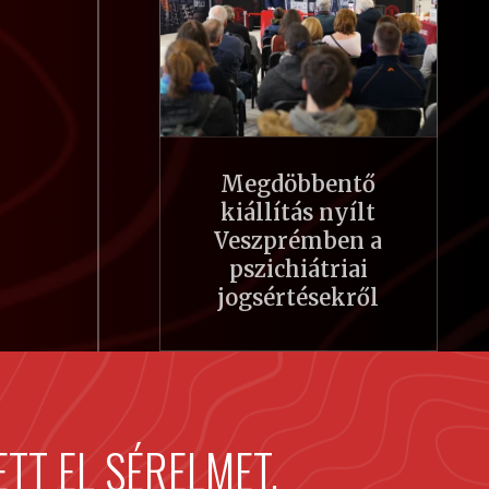
Megdöbbentő
kiállítás nyílt
Veszprémben a
pszichiátriai
jogsértésekről
TT EL SÉRELMET,