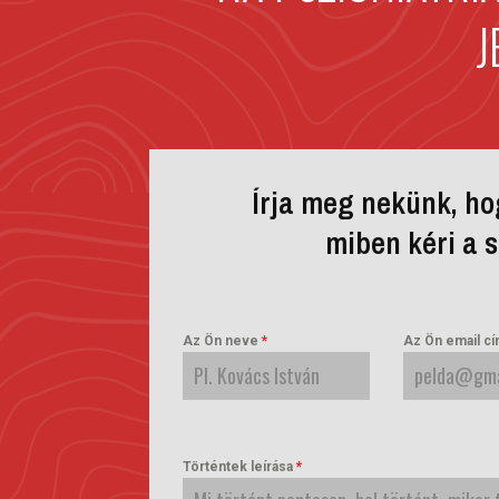
J
Írja meg nekünk, hog
miben kéri a 
Az Ön neve
*
Az Ön email c
Történtek leírása
*