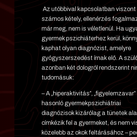
Az utóbbival kapcsolatban viszont
számos kétely, ellenérzés fogalma
már meg, nem is véletlenül. Ha ugy
gyermek pszichiáterhez kerül, könn
kaphat olyan diagnózist, amelyre
gyógyszerszedést írnak elő. A szül
azonban két dologról rendszerint ni
tudomásuk:
– A „hiperaktivitás”, „figyelemzavar”
hasonló gyermekpszichiátriai
diagnózisok kizárólag a tünetek al
címkézik fel a gyermeket, és nem v
közelebb az okok feltárásához – pe