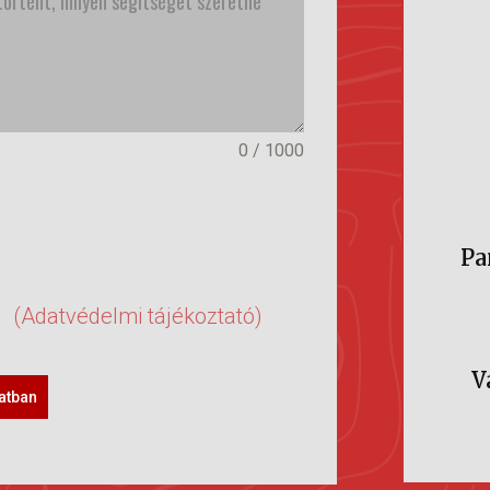
0 / 1000
Pa
(Adatvédelmi tájékoztató)
V
latban