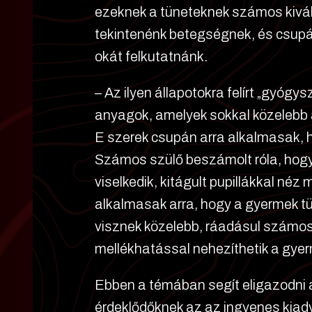
ezeknek a tüneteknek számos kivált
tekintenénk betegségnek, és csupán
okát felkutatnánk.
– Az ilyen állapotokra felírt „gyóg
anyagok, amelyek sokkal közelebb 
E szerek csupán arra alkalmasak, h
Számos szülő beszámolt róla, hog
viselkedik, kitágult pupillákkal néz
alkalmasak arra, hogy a gyermek t
visznek közelebb, ráadásul számos
mellékhatással nehezíthetik a gye
Ebben a témában segít eligazodni
érdeklődőknek az az ingyenes kiad