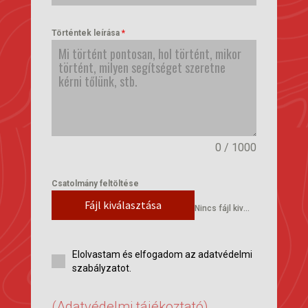
+36
Történtek leírása
*
0 / 1000
Csatolmány feltöltése
Fájl kiválasztása
Nincs fájl kiválasztva
Elolvastam és elfogadom az adatvédelmi
szabályzatot.
(Adatvédelmi tájékoztató)