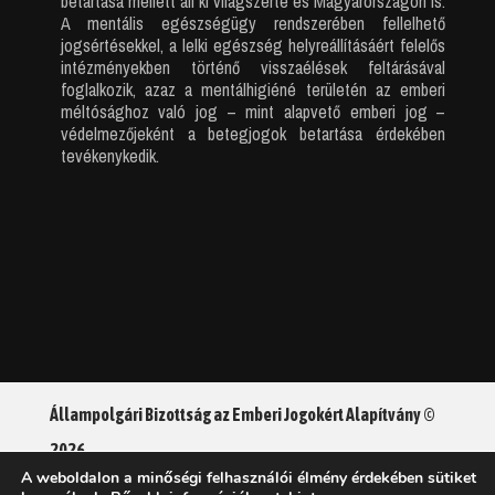
betartása mellett áll ki világszerte és Magyarországon is.
A mentális egészségügy rendszerében fellelhető
jogsértésekkel, a lelki egészség helyreállításáért felelős
intézményekben történő visszaélések feltárásával
foglalkozik, azaz a mentálhigiéné területén az emberi
méltósághoz való jog – mint alapvető emberi jog –
védelmezőjeként a betegjogok betartása érdekében
tevékenykedik.
Állampolgári Bizottság az Emberi Jogokért Alapítvány ©
2026
A weboldalon a minőségi felhasználói élmény érdekében sütiket