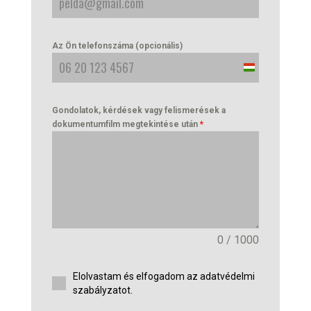
Az Ön telefonszáma (opcionális)
Hungary
+36
Gondolatok, kérdések vagy felismerések a
dokumentumfilm megtekintése után
*
0 / 1000
Elolvastam és elfogadom az adatvédelmi
szabályzatot.