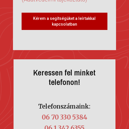
Kérem a segítségüket a leírtakkal
kapcsolatban
Keressen fel minket
telefonon!
Telefonszámaink:
06 70 330 5384
06 1 342 6355