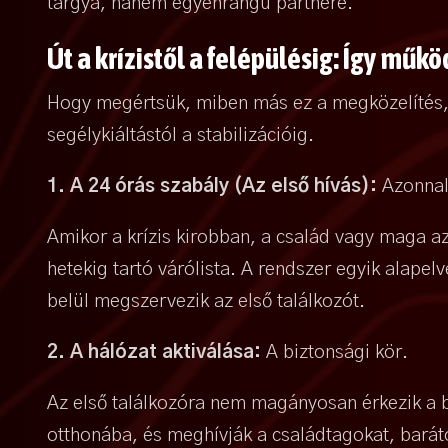
tárgya, hanem egyenrangú partnere.
Út a krízistől a felépülésig: Így műk
Hogy megértsük, miben más ez a megközelítés, n
segélykiáltástól a stabilizációig.
1. A 24 órás szabály (Az első hívás):
Azonnal
Amikor a krízis kirobban, a család vagy maga az 
hetekig tartó várólista. A rendszer egyik alapelv
belül megszervezik az első találkozót.
2. A hálózat aktiválása:
A biztonsági kör.
Az első találkozóra nem magányosan érkezik a 
otthonába, és meghívják a családtagokat, barátok