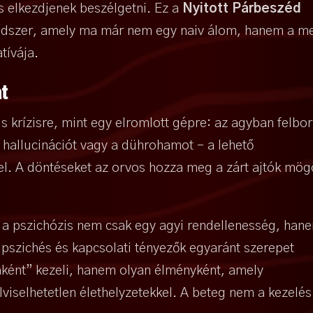
és elkezdjenek beszélgetni. Ez a
Nyitott Párbeszéd
módszer, amely ma már nem egy naiv álom, hanem a m
tívája.
at
 krízisre, mint egy elromlott gépre: az agyban felbor
 hallucinációt vagy a dührohamot – a lehető
el. A döntéseket az orvos hozza meg a zárt ajtók mög
 a pszichózis nem csak egy agyi rendellenesség, han
 pszichés és kapcsolati tényezők egyaránt szerepet
aként” kezeli, hanem olyan élményként, amely
lviselhetetlen élethelyzetekkel. A beteg nem a kezelés