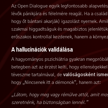
Az Open Dialogue egyik legfontosabb alapvetés
lévők pánikjára és félelmére reagál. Ha a csalá
hogy őt bántani akarják) igazolást nyernek. Am
szakmai higgadtságuk és magabiztos jelenlétük 
erőszakos kontrollal kezdenek, hanem a környe
A hallucinációk validálása
A hagyományos pszichiátria gyakran megpróbálja 
betegben azt az érzést kelti, hogy ellenségekke
téveszme tartalmával, de
valóságosként ismer
hogy „Nincsenek itt a démonok”, hanem azt:
„
Látom, hogy meg vagy rémülve attól, amit most
szeretnénk, ha biztonságban lennél.”