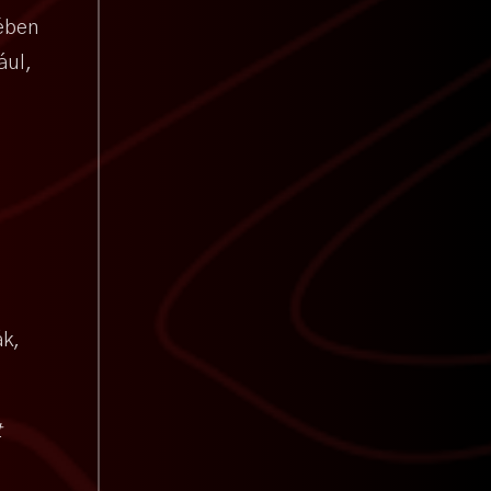
ében
ául,
k,
t