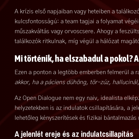
A krízis első napjaiban vagy heteiben a találk
kulcsfontosságú: a team tagjai a folyamat végé
műszakváltás vagy orvoscsere. Ahogy a feszülts
találkozók ritkulnak, míg végül a hálózat magától 
Mi történik, ha elszabadul a pokol?
Ezen a ponton a legtöbb emberben felmerül a ra
akkor, ha a páciens dühöng, tör-zúz, hallucinál
Az Open Dialogue nem egy naiv, idealista elkép
helyzetekben is az indulatok csillapítására, a j
lehetőleg kényszerítések és fizikai bántalmazás 
A jelenlét ereje és az indulatcsillapítás