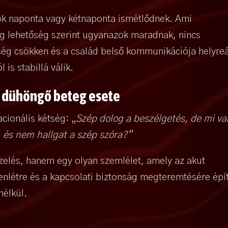
ozók naponta vagy kétnaponta ismétlődnek. Ami
ig lehetőség szerint ugyanazok maradnak, nincs
ég csökken és a család belső kommunikációja helyreál
is stabillá válik.
 A dühöngő beteg esete
cionális kétség: „
Szép dolog a beszélgetés, de mi va
, és nem hallgat a szép szóra?”
zelés, hanem egy olyan szemlélet, amely az akut
elenlétre és a kapcsolati biztonság megteremtésére épí
nélkül.