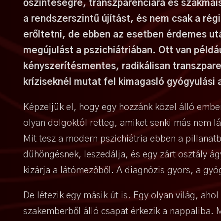
őszinteségre, transzparenciára és szakmai
a rendszerszintű újítást, és nem csak a rég
erőltetni, de ebben az esetben érdemes ut
megújulást a pszichiátriában. Ott van példá
kényszerítésmentes, radikálisan transzpare
kríziseknél mutat fel kimagasló gyógyulási 
Képzeljük el, hogy egy hozzánk közel álló embe
olyan dolgoktól retteg, amiket senki más nem lát
Mit tesz a modern pszichiátria ebben a pillanatb
dühöngésnek, leszedálja, és egy zárt osztály ág
kizárja a látómezőből. A diagnózis gyors, a gyó
De létezik egy másik út is. Egy olyan világ, aho
szakemberből álló csapat érkezik a nappaliba. 