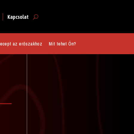
Kapcsolat
ecept az erőszakhoz
Mit tehet Ön?