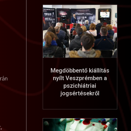
Megdöbbentő kiállítás
nyílt Veszprémben a
órán
pszichiátriai
jogsértésekről
,