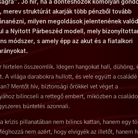
ságra”. Jó hír, ha a döntéshozók komolyan gondo
i, merev struktúrát akarják több pénzből tovább
ánanézni, milyen megoldások jelentenének valód
ul a Nyitott Párbeszéd modell, mely bizonyította
ns módszer, s amely épp az akut és a fiatalkori
arányokat.
r hirtelen összeomlik. Idegen hangokat hall, dühöng, 
. A világa darabokra hullott, és vele együtt a családé 
an? Mentőt hív, biztonsági őrökkel vet véget a
yához bilincseli a rettegő embert, miközben a családo
gyszeres büntetés azonnali.
l a krízis pillanatában nem bilincs kattan, hanem egy t
Méghozzá nem azért, hogy elvigyék az illetőt, hanem 