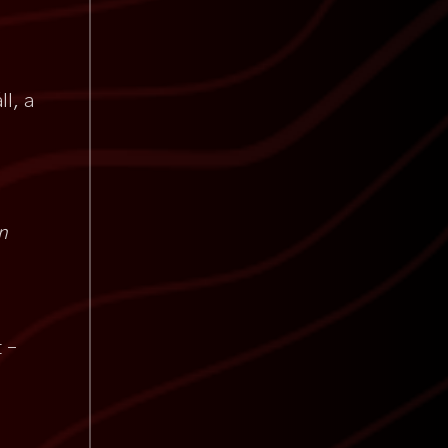
l, a
n
t –