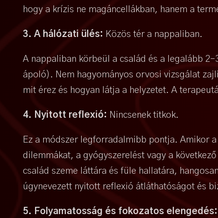
hogy a krízis ne magáncellákban, hanem a ter
3. A hálózati ülés:
Közös tér a nappaliban.
A nappaliban körbeül a család és a legalább 2-3
ápoló). Nem hagyományos orvosi vizsgálat zajli
mit érez és hogyan látja a helyzetet. A terapeu
4. Nyitott reflexió:
Nincsenek titkok.
Ez a módszer legforradalmibb pontja. Amikor a
dilemmákat, a gyógyszerelést vagy a következő l
család szeme láttára és füle hallatára, hangosa
úgynevezett nyitott reflexió átláthatóságot és b
5. Folyamatosság és fokozatos elengedés: