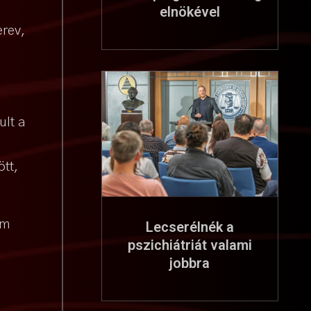
elnökével
erev,
ult a
ött,
em
Lecserélnék a
pszichiátriát valami
jobbra