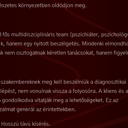
mészetes környezetben oldódjon meg.
 fős multidiszciplináris team (pszichiáter, pszichológ
k, hanem egy nyitott beszélgetés. Mindenki elmondha
ták nem osztogatnak kéretlen tanácsokat, hanem figyel
 szakembereknek meg kell beszélniük a diagnosztikai
épést, nem vonulnak vissza a folyosóra. A kliens és 
n gondolkodva vitatják meg a lehetőségeket. Ez az
izalmat generál az érintettekben.
Hosszú távú kísérés.