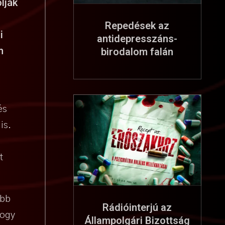
lják
Repedések az
i
antidepresszáns-
birodalom falán
n
és
is.
t
öbb
Rádióinterjú az
hogy
Állampolgári Bizottság