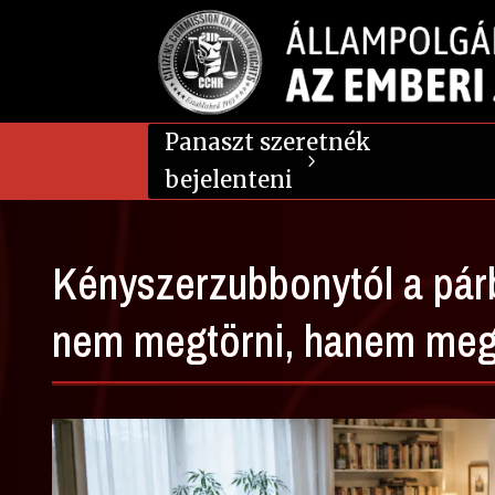
Panaszt szeretnék
bejelenteni
Kényszerzubbonytól a párb
nem megtörni, hanem megé