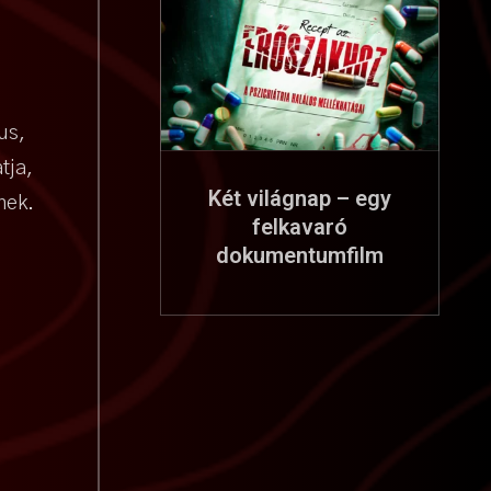
us,
tja,
Két világnap – egy
nek.
felkavaró
dokumentumfilm
a