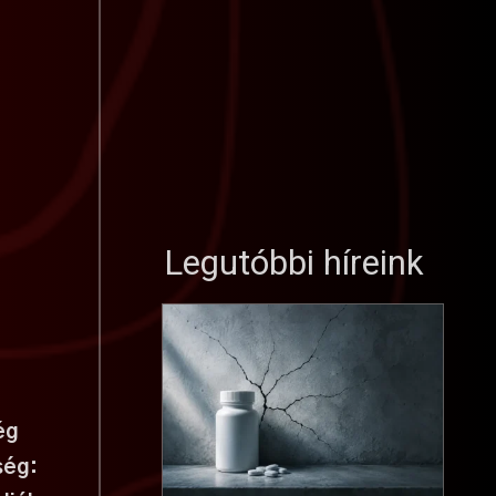
Legutóbbi híreink
ég
ség: