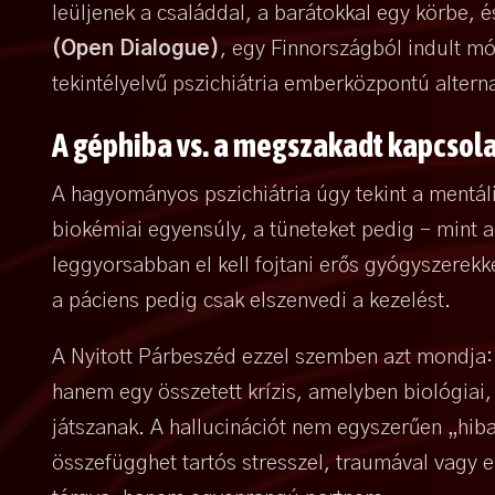
leüljenek a családdal, a barátokkal egy körbe, 
(Open Dialogue)
, egy Finnországból indult 
tekintélyelvű pszichiátria emberközpontú alterna
A géphiba vs. a megszakadt kapcsol
A hagyományos pszichiátria úgy tekint a mentális
biokémiai egyensúly, a tüneteket pedig – mint a
leggyorsabban el kell fojtani erős gyógyszerekk
a páciens pedig csak elszenvedi a kezelést.
A Nyitott Párbeszéd ezzel szemben azt mondja:
hanem egy összetett krízis, amelyben biológiai,
játszanak. A hallucinációt nem egyszerűen „hib
összefügghet tartós stresszel, traumával vagy e