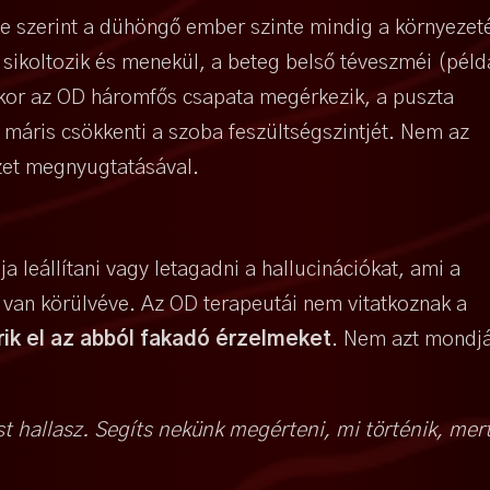
e szerint a dühöngő ember szinte mindig a környezet
d sikoltozik és menekül, a beteg belső téveszméi (péld
ikor az OD háromfős csapata megérkezik, a puszta
máris csökkenti a szoba feszültségszintjét. Nem az
zet megnyugtatásával.
leállítani vagy letagadni a hallucinációkat, ami a
l van körülvéve. Az OD terapeutái nem vitatkoznak a
ik el az abból fakadó érzelmeket
. Nem azt mondjá
 hallasz. Segíts nekünk megérteni, mi történik, mer