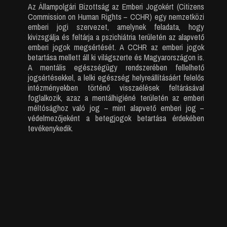
Az Állampolgári Bizottság az Emberi Jogokért (Citizens
Commission on Human Rights – CCHR) egy nemzetközi
emberi jogi szervezet, amelynek feladata, hogy
kivizsgálja és feltárja a pszichiátria területén az alapvető
emberi jogok megsértését. A CCHR az emberi jogok
betartása mellett áll ki világszerte és Magyarországon is.
A mentális egészségügy rendszerében fellelhető
jogsértésekkel, a lelki egészség helyreállításáért felelős
intézményekben történő visszaélések feltárásával
foglalkozik, azaz a mentálhigiéné területén az emberi
méltósághoz való jog – mint alapvető emberi jog –
védelmezőjeként a betegjogok betartása érdekében
tevékenykedik.