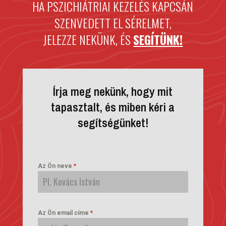
HA PSZICHIÁTRIAI KEZELÉS KAPCSÁN
SZENVEDETT EL SÉRELMET,
JELEZZE NEKÜNK, ÉS
SEGÍTÜNK!
Írja meg nekünk, hogy mit
tapasztalt, és miben kéri a
segítségünket!
Az Ön neve
*
Az Ön email címe
*