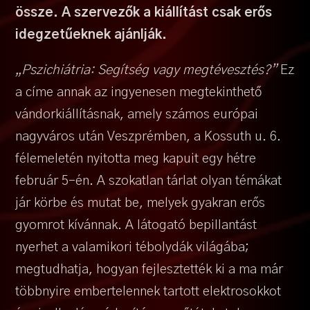
össze. A szervezők a kiállítást csak erős
idegzetűeknek ajánlják.
„Pszichiátria: Segítség vagy megtévesztés?”
Ez
a címe annak az ingyenesen megtekinthető
vándorkiállításnak, amely számos európai
nagyváros után Veszprémben, a Kossuth u. 6.
félemeletén nyitotta meg kapuit egy hétre
február 5-én. A szokatlan tárlat olyan témákat
jár körbe és mutat be, melyek gyakran erős
gyomrot kívánnak. A látogató bepillantást
nyerhet a valamikori tébolydák világába;
megtudhatja, hogyan fejlesztették ki a ma már
többnyire embertelennek tartott elektrosokkot