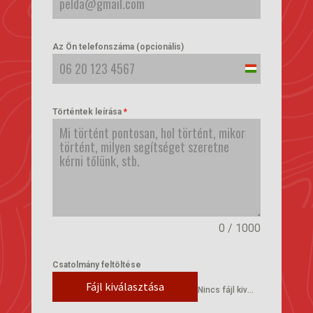
Az Ön telefonszáma (opcionális)
Hungary
+36
Történtek leírása
*
0 / 1000
Csatolmány feltöltése
Fájl kiválasztása
Nincs fájl kiválasztva