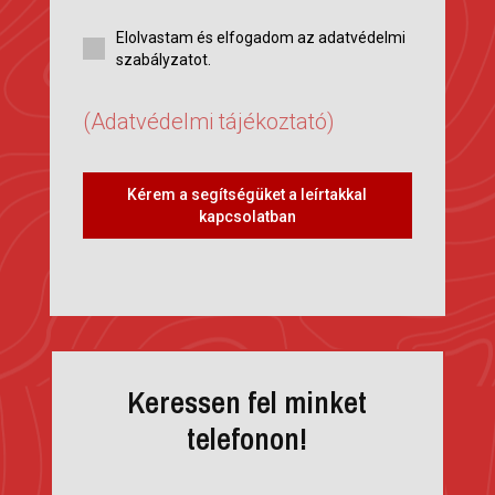
Elolvastam és elfogadom az adatvédelmi
szabályzatot.
(Adatvédelmi tájékoztató)
Kérem a segítségüket a leírtakkal
kapcsolatban
Keressen fel minket
telefonon!