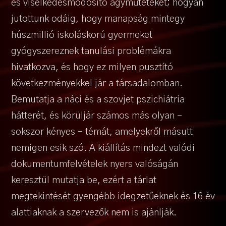
és viselkedésmódosító agyműtéteket; hogyan
jutottunk odáig, hogy manapság mintegy
húszmillió iskoláskorú gyermeket
gyógyszereznek tanulási problémákra
hivatkozva, és hogy ez milyen pusztító
következményekkel jár a társadalomban.
Bemutatja a náci és a szovjet pszichiátria
hátterét, és körüljár számos más olyan –
sokszor kényes – témát, amelyekről másutt
nemigen esik szó. A kiállítás mindezt valódi
dokumentumfelvételek nyers valóságán
keresztül mutatja be, ezért a tárlat
megtekintését gyengébb idegzetűeknek és 16 év
alattiaknak a szervezők nem is ajánlják.