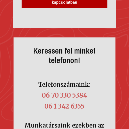
kapcsolatban
Keressen fel minket
telefonon!
Telefonszámaink:
06 70 330 5384
06 1 342 6355
Munkatársaink ezekben az