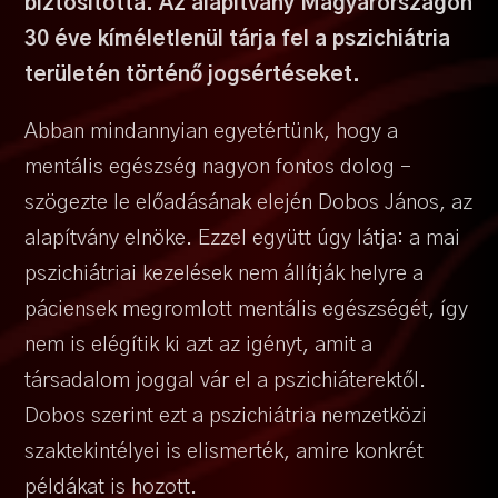
biztosította
. Az alapítvány Magyarországon
30 éve kíméletlenül tárja fel a pszichiátria
területén történő jogsértéseket.
Abban mindannyian egyetértünk, hogy a
mentális egészség nagyon fontos dolog –
szögezte le előadásának elején Dobos János, az
alapítvány elnöke. Ezzel együtt úgy látja: a mai
pszichiátriai kezelések nem állítják helyre a
páciensek megromlott mentális egészségét, így
nem is elégítik ki azt az igényt, amit a
társadalom joggal vár el a pszichiáterektől.
Dobos szerint ezt a pszichiátria nemzetközi
szaktekintélyei is elismerték, amire konkrét
példákat is hozott.