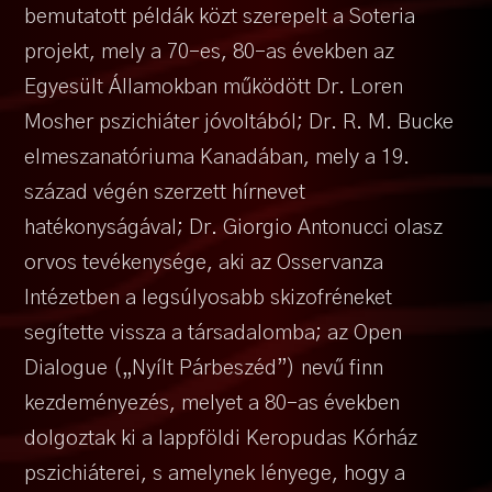
bemutatott példák közt szerepelt a Soteria
projekt, mely a 70-es, 80-as években az
Egyesült Államokban működött Dr. Loren
Mosher pszichiáter jóvoltából; Dr. R. M. Bucke
elmeszanatóriuma Kanadában, mely a 19.
század végén szerzett hírnevet
hatékonyságával; Dr. Giorgio Antonucci olasz
orvos tevékenysége, aki az Osservanza
Intézetben a legsúlyosabb skizofréneket
segítette vissza a társadalomba; az Open
Dialogue („Nyílt Párbeszéd”) nevű finn
kezdeményezés, melyet a 80-as években
dolgoztak ki a lappföldi Keropudas Kórház
pszichiáterei, s amelynek lényege, hogy a