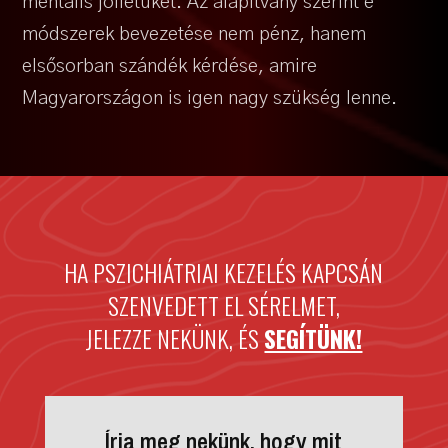
mentális jóllétüket. Az alapítvány szerint e
módszerek bevezetése nem pénz, hanem
elsősorban szándék kérdése, amire
Magyarországon is igen nagy szükség lenne.
HA PSZICHIÁTRIAI KEZELÉS KAPCSÁN
SZENVEDETT EL SÉRELMET,
JELEZZE NEKÜNK, ÉS
SEGÍTÜNK!
Írja meg nekünk, hogy mit