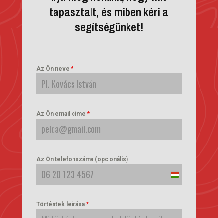
tapasztalt, és miben kéri a
segítségünket!
Az Ön neve
*
Az Ön email címe
*
Az Ön telefonszáma (opcionális)
Hungary
+36
Történtek leírása
*