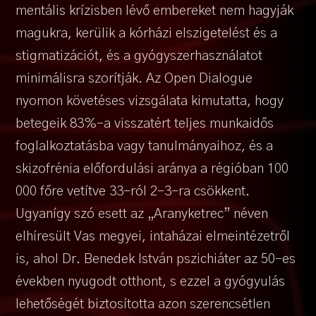
mentális krízisben lévő embereket nem hagyják
magukra, kerülik a kórházi elszigetelést és a
stigmatizációt, és a gyógyszerhasználatot
minimálisra szorítják. Az Open Dialogue
nyomon követéses vizsgálata kimutatta, hogy
betegeik 83%-a visszatért teljes munkaidős
foglalkoztatásba vagy tanulmányaihoz, és a
skizofrénia előfordulási aránya a régióban 100
000 főre vetítve 33-ról 2-3-ra csökkent.
Ugyanígy szó esett az „Aranyketrec” néven
elhíresült Vas megyei, intaházai elmeintézetről
is, ahol Dr. Benedek István pszichiáter az 50-es
években nyugodt otthont, s ezzel a gyógyulás
lehetőségét biztosította azon szerencsétlen