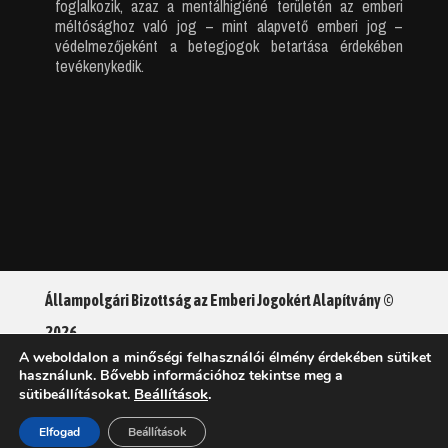
foglalkozik, azaz a mentálhigiéné területén az emberi
méltósághoz való jog – mint alapvető emberi jog –
védelmezőjeként a betegjogok betartása érdekében
tevékenykedik.
Állampolgári Bizottság az Emberi Jogokért Alapítvány ©
2026
A weboldalon a minőségi felhasználói élmény érdekében sütiket
használunk. Bővebb információhoz tekintse meg a
Adatkezelési tájékoztató
Beállítások
.
sütibeállításokat.
Elfogad
Beállítások
Sütikezelési tájékoztató