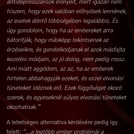
antidepresszánsok előnyeit, mert igazán nem
hiszem, hogy ezek valóban előnyösek lennének,
az esetek döntő többségében legalábbis. És
úgy gondolom, hogy ha az embereket arra
bátorítják, hogy másképp tekintsenek az
érzéseikre, és gondolkodjanak el azok másfajta
kezelési módjain, az jó dolog, nem pedig rossz.
Ami miatt aggódom, az az, ha az emberek
hirtelen abbahagyják ezeket, és ezzel elvonási
tüneteket idéznek elő. Ezek függőséget okozó
szerek, és egyeseknél súlyos elvonási tüneteket
okozhatnak.”
A lehetséges alternatíva kérdésére pedig így
felelt:
"...a legtöbb ember problémái a