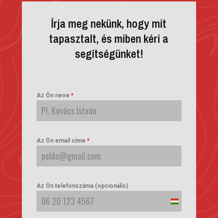
Írja meg nekünk, hogy mit
tapasztalt, és miben kéri a
segítségünket!
Az Ön neve
*
Az Ön email címe
*
Az Ön telefonszáma (opcionális)
Hungary