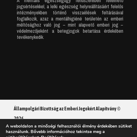
A mentális egészségügy rendszerében fellelhető
jogsértésekkel, a lelki egészség helyreállításáért felelős
intézményekben történő visszaélések feltárásával
foglalkozik, azaz a mentálhigiéné területén az emberi
méltósághoz való jog – mint alapvető emberi jog –
védelmezőjeként a betegjogok betartása érdekében
tevékenykedik.
Állampolgári Bizottság az Emberi Jogokért Alapítvány ©
2026
A weboldalon a minőségi felhasználói élmény érdekében sütiket
használunk. Bővebb információhoz tekintse meg a
Adatkezelési tájékoztató