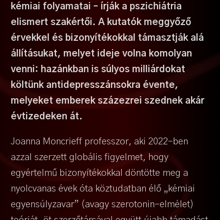
kémiai folyamatai – írják a pszichiátria
elismert szakértői. A kutatók meggyőző
érvekkel és bizonyítékokkal támasztják alá
állításukat, melyet ideje volna komolyan
venni: hazánkban is súlyos milliárdokat
költünk antidepresszánsokra évente,
melyeket emberek százezrei szednek akár
évtizedeken át.
Joanna Moncrieff professzor, aki 2022-ben
azzal szerzett globális figyelmet, hogy
egyértelmű bizonyítékokkal döntötte meg a
nyolcvanas évek óta köztudatban élő „kémiai
egyensúlyzavar” (avagy szerotonin-elmélet)