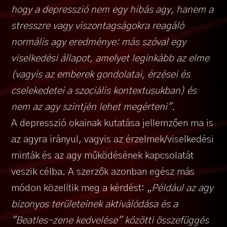
hogy a depresszió nem egy hibás agy, hanem a
stresszre vagy viszontagságokra reagáló
normális agy eredménye: más szóval egy
viselkedési állapot, amelyet leginkább az elme
(vagyis az emberek gondolatai, érzései és
cselekedetei a szociális kontextusukban) és
nem az agy szintjén lehet megérteni".
A depresszió okainak kutatása jellemzően ma is
az agyra irányul, vagyis az érzelmek/viselkedési
minták és az agy működésének kapcsolatát
veszik célba. A szerzők azonban egész más
módon közelítik meg a kérdést:
„Például az agy
bizonyos területeinek aktiválódása és a
"Beatles-zene kedvelése" közötti összefüggés