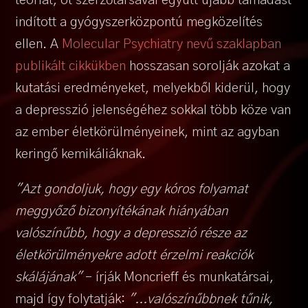
teóriát, öt szerzőtársával együtt újabb támadást
indított a gyógyszerközpontú megközelítés
ellen. A
Molecular Psychiatry nevű szaklapban
publikált cikkükben
hosszasan sorolják azokat a
kutatási eredményeket, melyekből kiderül, hogy
a depresszió jelenségéhez sokkal több köze van
az ember életkörülményeinek, mint az agyban
keringő kemikáliáknak.
"Azt gondoljuk, hogy egy kóros folyamat
meggyőző bizonyítékának hiányában
valószínűbb, hogy a depresszió része az
életkörülményekre adott érzelmi reakciók
skálájának"
– írják Moncrieff és munkatársai,
majd így folytatják:
"...valószínűbbnek tűnik,