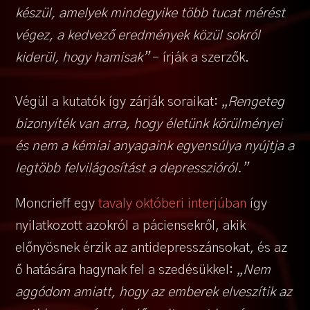
készül, amelyek mindegyike több tucat mérést
végez, a kedvező eredmények közül sokról
kiderül, hogy hamisak”
– írják a szerzők.
Végül a kutatók így zárják soraikat:
„Rengeteg
bizonyíték van arra, hogy életünk körülményei
és nem a kémiai anyagaink egyensúlya nyújtja a
legtöbb felvilágosítást a depresszióról.”
Moncrieff egy
tavaly októberi interjúban
így
nyilatkozott azokról a páciensekről, akik
előnyösnek érzik az antidepresszánsokat, és az
ő hatására hagynak fel a szedésükkel:
„Nem
aggódom amiatt, hogy az emberek elveszítik az