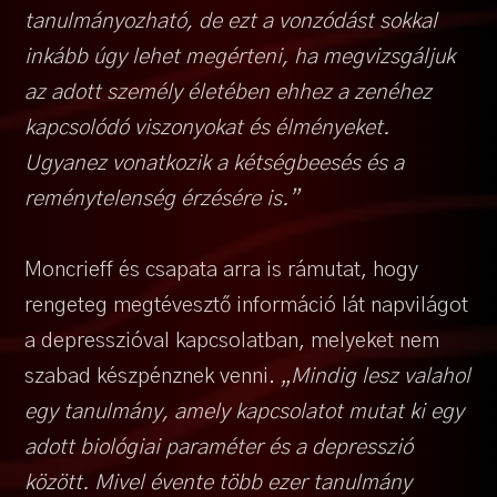
tanulmányozható, de ezt a vonzódást sokkal
inkább úgy lehet megérteni, ha megvizsgáljuk
az adott személy életében ehhez a zenéhez
kapcsolódó viszonyokat és élményeket.
Ugyanez vonatkozik a kétségbeesés és a
reménytelenség érzésére is.”
Moncrieff és csapata arra is rámutat, hogy
rengeteg megtévesztő információ lát napvilágot
a depresszióval kapcsolatban, melyeket nem
szabad készpénznek venni.
„Mindig lesz valahol
egy tanulmány, amely kapcsolatot mutat ki egy
adott biológiai paraméter és a depresszió
között. Mivel évente több ezer tanulmány