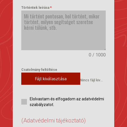
+36
Történtek leírása
*
0 / 1000
Csatolmány feltöltése
Fájl kiválasztása
Nincs fájl kiválasztva
Elolvastam és elfogadom az adatvédelmi
szabályzatot.
(Adatvédelmi tájékoztató)