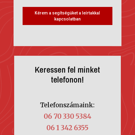
Kérem a segítségüket a leírtakkal
kapcsolatban
Keressen fel minket
telefonon!
Telefonszámaink:
06 70 330 5384
06 1 342 6355