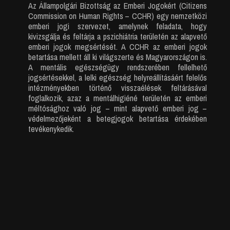
Az Állampolgári Bizottság az Emberi Jogokért (Citizens
Commission on Human Rights – CCHR) egy nemzetközi
emberi jogi szervezet, amelynek feladata, hogy
kivizsgálja és feltárja a pszichiátria területén az alapvető
emberi jogok megsértését. A CCHR az emberi jogok
betartása mellett áll ki világszerte és Magyarországon is.
A mentális egészségügy rendszerében fellelhető
jogsértésekkel, a lelki egészség helyreállításáért felelős
intézményekben történő visszaélések feltárásával
foglalkozik, azaz a mentálhigiéné területén az emberi
méltósághoz való jog – mint alapvető emberi jog –
védelmezőjeként a betegjogok betartása érdekében
tevékenykedik.