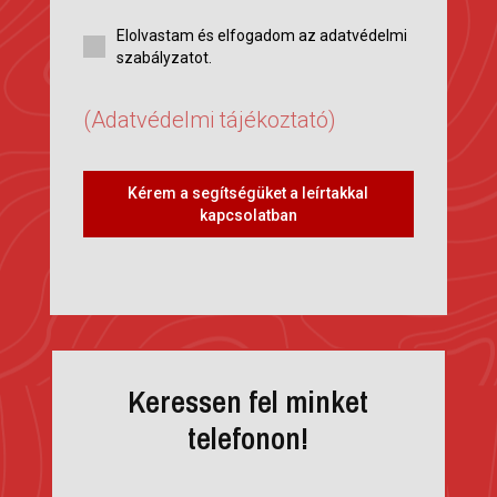
Elolvastam és elfogadom az adatvédelmi
szabályzatot.
(Adatvédelmi tájékoztató)
Kérem a segítségüket a leírtakkal
kapcsolatban
Keressen fel minket
telefonon!