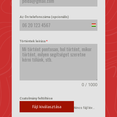
Az Ön telefonszáma (opcionális)
Hungary
+36
Történtek leírása
*
0 / 1000
Csatolmány feltöltése
Fájl kiválasztása
Nincs fájl kiválasztva