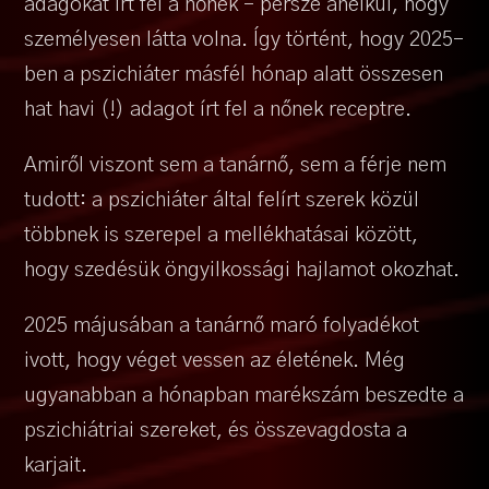
adagokat írt fel a nőnek – persze anélkül, hogy
személyesen látta volna. Így történt, hogy 2025-
ben a pszichiáter másfél hónap alatt összesen
hat havi (!) adagot írt fel a nőnek receptre.
Amiről viszont sem a tanárnő, sem a férje nem
tudott: a pszichiáter által felírt szerek közül
többnek is szerepel a mellékhatásai között,
hogy szedésük öngyilkossági hajlamot okozhat.
2025 májusában a tanárnő maró folyadékot
ivott, hogy véget vessen az életének. Még
ugyanabban a hónapban marékszám beszedte a
pszichiátriai szereket, és összevagdosta a
karjait.