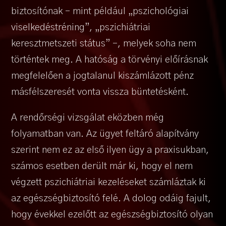
biztosítónak – mint például „pszichológiai
viselkedéstréning”, „pszichiátriai
keresztmetszeti státus” –, melyek soha nem
történtek meg. A hatóság a törvényi előírásnak
megfelelően a jogtalanul kiszámlázott pénz
másfélszeresét vonta vissza büntetésként.
A rendőrségi vizsgálat eközben még
folyamatban van. Az ügyet feltáró alapítvány
szerint nem ez az első ilyen ügy a praxisukban,
számos esetben derült már ki, hogy el nem
végzett pszichiátriai kezeléseket számláztak ki
az egészségbiztosító felé. A dolog odáig fajult,
hogy évekkel ezelőtt az egészségbiztosító olyan