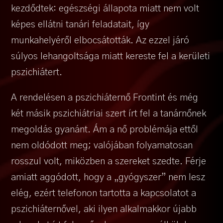
kezdődtek: egészségi állapota miatt nem volt
képes ellátni tanári feladatait, így
munkahelyéről elbocsátották. Az ezzel járó
súlyos lehangoltsága miatt kereste fel a kerületi
pszichiátert.
A rendelésen a pszichiáternő Frontint és még
két másik pszichiátriai szert írt fel a tanárnőnek
megoldás gyanánt. Ám a nő problémája ettől
nem oldódott meg; valójában folyamatosan
rosszul volt, miközben a szereket szedte. Férje
amiatt aggódott, hogy a „gyógyszer” nem lesz
elég, ezért telefonon tartotta a kapcsolatot a
pszichiáternővel, aki ilyen alkalmakkor újabb