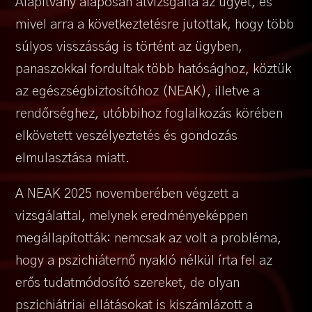
Alapítvány alaposan átvizsgálta az ügyet, és
mivel arra a következtetésre jutottak, hogy több
súlyos visszásság is történt az ügyben,
panaszokkal fordultak több hatósághoz, köztük
az egészségbiztosítóhoz (NEAK), illetve a
rendőrséghez, utóbbihoz foglalkozás körében
elkövetett veszélyeztetés és gondozás
elmulasztása miatt.
A NEAK 2025 novemberében végzett a
vizsgálattal, melynek eredményeképpen
megállapították: nemcsak az volt a probléma,
hogy a pszichiáternő nyakló nélkül írta fel az
erős tudatmódosító szereket, de olyan
pszichiátriai ellátásokat is kiszámlázott a