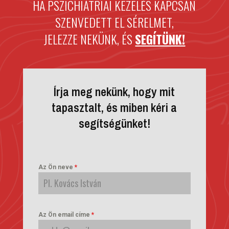
HA PSZICHIÁTRIAI KEZELÉS KAPCSÁN
SZENVEDETT EL SÉRELMET,
JELEZZE NEKÜNK, ÉS
SEGÍTÜNK!
Írja meg nekünk, hogy mit
tapasztalt, és miben kéri a
segítségünket!
Az Ön neve
*
Az Ön email címe
*