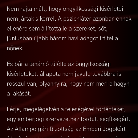
Nem rajta múlt, hogy öngyilkossági kísérletei
nem jártak sikerrel. A pszichiáter azonban ennek
ellenére sem állította le a szereket, sőt,
júniusban újabb három havi adagot írt fel a
nőnek.
És bár a tanárnő túlélte az öngyilkossági
kísérleteket, állapota nem javult; továbbra is
rosszul van, olyannyira, hogy nem meri elhagyni
a lakását.
Férje, megelégelvén a feleségével történteket,
egy emberjogi szervezethez fordult segítségért.
Az Állampolgári Bizottság az Emberi Jogokért