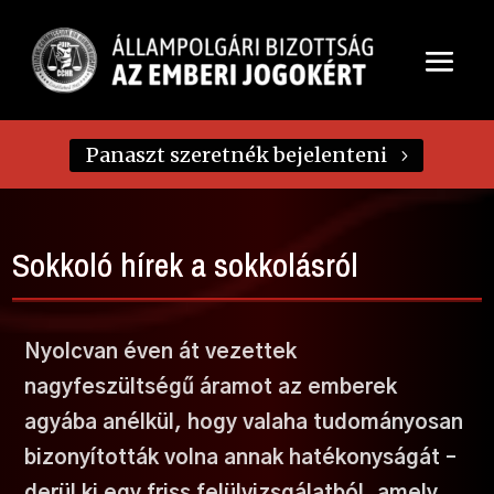
Panaszt szeretnék bejelenteni
Sokkoló hírek a sokkolásról
Nyolcvan éven át vezettek
nagyfeszültségű áramot az emberek
agyába anélkül, hogy valaha tudományosan
bizonyították volna annak hatékonyságát –
derül ki egy friss felülvizsgálatból, amely