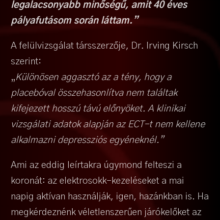
legalacsonyabb minőségű, amit 40 éves
pályafutásom során láttam.”
A felülvizsgálat társszerzője, Dr. Irving Kirsch
szerint:
„
Különösen aggasztó az a tény, hogy a
placebóval összehasonlítva nem találtak
kifejezett hosszú távú előnyöket. A klinikai
vizsgálati adatok alapján az ECT-t nem kellene
alkalmazni depressziós egyéneknél.”
Ami az eddig leírtakra úgymond felteszi a
koronát: az elektrosokk-kezeléseket a mai
napig aktívan használják, igen, hazánkban is. Ha
megkérdeznénk véletlenszerűen járókelőket az