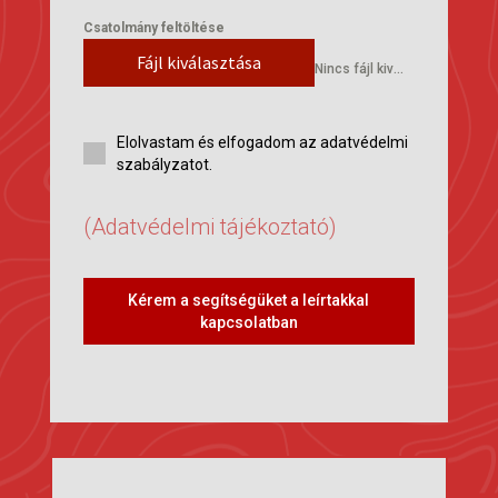
Csatolmány feltöltése
Fájl kiválasztása
Nincs fájl kiválasztva
Elolvastam és elfogadom az adatvédelmi
szabályzatot.
(Adatvédelmi tájékoztató)
Kérem a segítségüket a leírtakkal
kapcsolatban