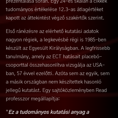
prezentálása során. Egy 24-es skálán a cikkek
tudományos értékelése 12.3-as átlagértéket
kapott az áttekintést végző szakértők szerint.
Első ránézésre az elérhető kutatási adatok
nagyon régiek, a legkevésbé régi is 1985-ben
készült az Egyesült Királyságban. A legfrissebb
tanulmány, amely az ECT hatásait placebó-
csoporttal összehasonlítva vizsgálja az USA-
ban, 57 évvel ezelőtti. Azóta sem az egyik, sem
a másik országban nem készítettek hasonló
jellegű kutatást. Egy sajtóközleményben Read
professzor megállapítja:
“
Ez a tudományos kutatási anyag a