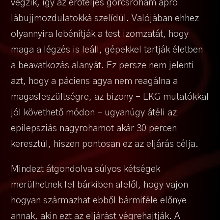
végzik, így az erőteljes görcsroham apró
lábujjmozdulatokká szelídül. Valójában ehhez
olyannyira lebénítják a test izomzatát, hogy
maga a légzés is leáll, gépekkel tartják életben
a beavatkozás alanyát. Ez persze nem jelenti
azt, hogy a páciens agya nem reagálna a
magasfeszültségre, az bizony – EKG mutatókkal
jól követhető módon – ugyanúgy átéli az
epilepsziás nagyrohamot akár 30 percen
keresztül, hiszen pontosan ez az eljárás célja.
Mindezt átgondolva súlyos kétségek
merülhetnek fel bárkiben afelől, hogy vajon
hogyan származhat ebből bármiféle előnye
annak, akin ezt az eljárást végrehajtják. A