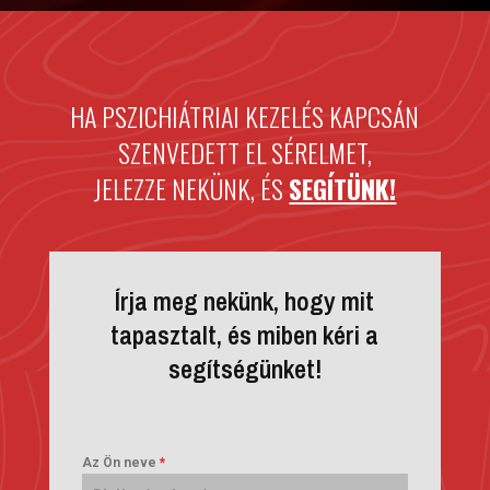
HA PSZICHIÁTRIAI KEZELÉS KAPCSÁN
SZENVEDETT EL SÉRELMET,
JELEZZE NEKÜNK, ÉS
SEGÍTÜNK!
Írja meg nekünk, hogy mit
tapasztalt, és miben kéri a
segítségünket!
Az Ön neve
*