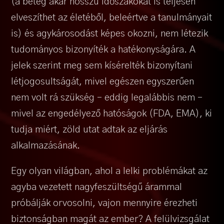
(a beteg akár hosszú időszakokat is teljesen
elveszíthet az életéből, beleértve a tanulmányait
is) és agykárosodást képes okozni, nem létezik
tudományos bizonyíték a hatékonyságára. A
jelek szerint meg sem kísérelték bizonyítani
létjogosultságát, mivel egészen egyszerűen
nem volt rá szükség – eddig legalábbis nem –
mivel az engedélyező hatóságok (FDA, EMA), ki
tudja miért, zöld utat adtak az eljárás
alkalmazásának.
Egy olyan világban, ahol a lelki problémákat az
agyba vezetett nagyfeszültségű árammal
próbálják orvosolni, vajon mennyire érezheti
biztonságban magát az ember? A felülvizsgálat