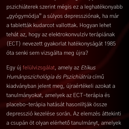
pszichiáterek szerint mégis ez a leghatékonyabb
„gyógymódja” a súlyos depressziónak, ha már
a tabletták kudarcot vallottak. Hogyan lehet
tehát az, hogy az elektrokonvulzív terápiának
(ECT) nevezett gyakorlat hatékonyságát 1985
óta senki sem vizsgálta meg újra?
Egy új
felülvizsgálat
, amely az
Etikus
Humánpszichológia és Pszichiátria
című
kiadványban jelent meg, újraértékeli azokat a
tanulmányokat, amelyek az ECT-terápia és
placebo-terápia hatását hasonlítják össze
depresszió kezelése során. Az elemzés áttekinti
a csupán öt olyan elérhető tanulmányt, amelyek