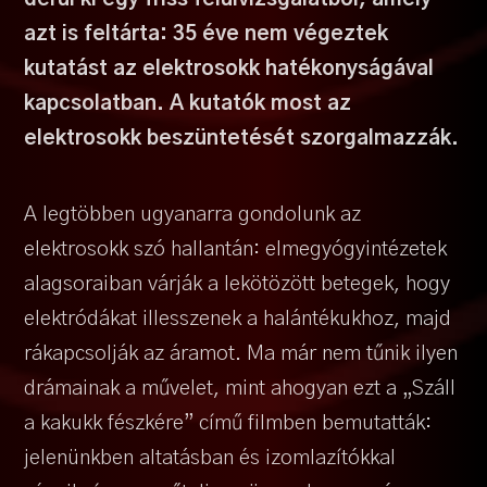
azt is feltárta: 35 éve nem végeztek
kutatást az elektrosokk hatékonyságával
kapcsolatban. A kutatók most az
elektrosokk beszüntetését szorgalmazzák.
A legtöbben ugyanarra gondolunk az
elektrosokk szó hallantán: elmegyógyintézetek
alagsoraiban várják a lekötözött betegek, hogy
elektródákat illesszenek a halántékukhoz, majd
rákapcsolják az áramot. Ma már nem tűnik ilyen
drámainak a művelet, mint ahogyan ezt a „Száll
a kakukk fészkére” című filmben bemutatták:
jelenünkben altatásban és izomlazítókkal