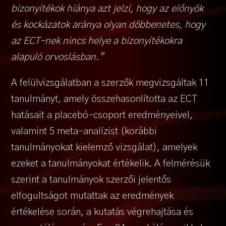
bizonyítékok hiánya azt jelzi, hogy az előnyök
és kockázatok aránya olyan döbbenetes, hogy
az ECT-nek nincs helye a bizonyítékokra
alapuló orvoslásban.”
A felülvizsgálatban a szerzők megvizsgáltak 11
tanulmányt, amely összehasonlította az ECT
hatásait a placebó-csoport eredményeivel,
valamint 5 meta-analízist (korábbi
tanulmányokat kielemző vizsgálat), amelyek
ezeket a tanulmányokat értékelik. A felmérésük
szerint a tanulmányok szerzői jelentős
elfogultságot mutattak az eredmények
értékelése során, a kutatás végrehajtása és