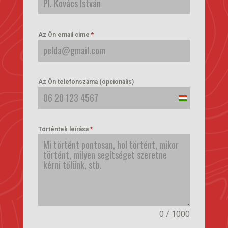
Az Ön email címe
*
Az Ön telefonszáma (opcionális)
Hungary
+36
Történtek leírása
*
0 / 1000