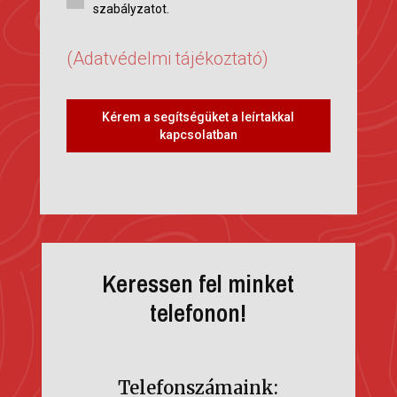
szabályzatot.
(Adatvédelmi tájékoztató)
Kérem a segítségüket a leírtakkal
kapcsolatban
Keressen fel minket
telefonon!
Telefonszámaink: