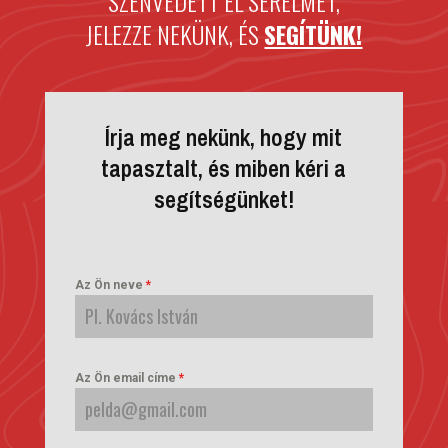
SZENVEDETT EL SÉRELMET,
JELEZZE NEKÜNK, ÉS
SEGÍTÜNK!
Írja meg nekünk, hogy mit
tapasztalt, és miben kéri a
segítségünket!
Az Ön neve
*
Az Ön email címe
*