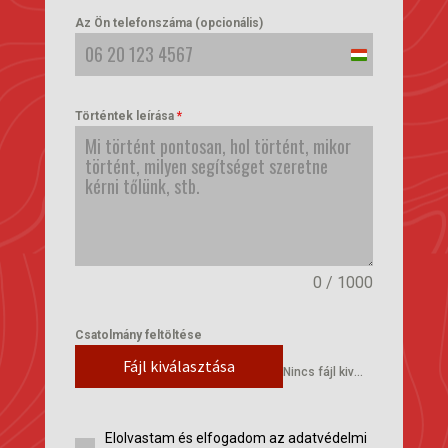
Az Ön telefonszáma (opcionális)
Hungary
+36
Történtek leírása
*
0 / 1000
Csatolmány feltöltése
Fájl kiválasztása
Nincs fájl kiválasztva
Elolvastam és elfogadom az adatvédelmi