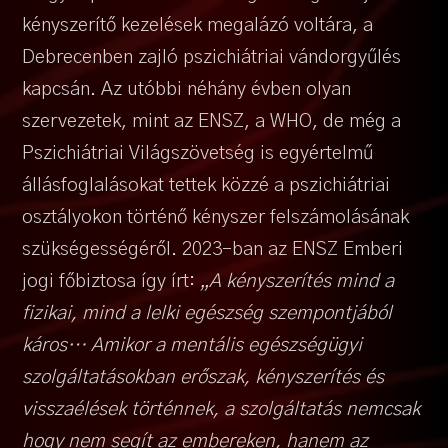
kényszerítő kezelések megalázó voltára, a
Debrecenben zajló pszichiátriai vándorgyűlés
kapcsán. Az utóbbi néhány évben olyan
szervezetek, mint az ENSZ, a WHO, de még a
Pszichiátriai Világszövetség is egyértelmű
állásfoglalásokat tettek közzé a pszichiátriai
osztályokon történő kényszer felszámolásának
szükségességéről. 2023-ban az ENSZ Emberi
jogi főbiztosa így írt:
„A kényszerítés mind a
fizikai, mind a lelki egészség szempontjából
káros… Amikor a mentális egészségügyi
szolgáltatásokban erőszak, kényszerítés és
visszaélések történnek, a szolgáltatás nemcsak
hogy nem segít az embereken, hanem az