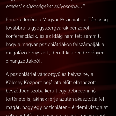
eredeti nehézségeket súlyosbítja...”
Ennek ellenére a Magyar Pszichiátriai Társaság
továbbra is gyógyszergyárak pénzéből
konferenciázik, és ez idáig nem tett semmit,
hogy a magyar pszichiátriákon felszámolják a
megalázó kényszert, derült ki a rendezvényen
elhangzottakból.
A pszichiátriai vándorgyűlés helyszíne, a
Kölcsey Központ bejárata előtt elhangzott
beszédben szóba került egy debreceni nő
története is, akinek férje azután akasztotta fel
magát, hogy egy pszichiáter – érdemi vizsgálat
nélkül – felírt neki egy olyan szert, melynek jól