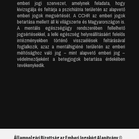
emberi jogi szervezet, amelynek feladata, hogy
kivizsgálja és feltárja a pszichiátria területén az alapvető
emberi jogok megsértését. A CCHR az emberi jogok
betartása mellett áll ki világszerte és Magyarországon is.
A mentális egészségügy rendszerében fellelhető
jogsértésekkel, a lelki egészség helyreállításáért felelős
intézményekben történő visszaélések feltárásával
foglalkozik, azaz a mentálhigiéné területén az emberi
méltósághoz való jog – mint alapvető emberi jog –
védelmezőjeként a betegjogok betartása érdekében
tevékenykedik.
Állampolgári Bizottság az Emberi Jogokért Alapítvány ©