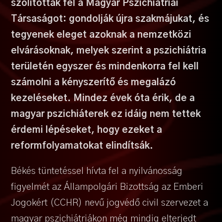
szólították fel a Magyar Pszichiátriai
Társaságot: gondolják újra szakmájukat, és
tegyenek eleget azoknak a nemzetközi
elvárásoknak, melyek szerint a pszichiátria
területén egyszer és mindenkorra
fel kell
számol
ni a kényszerítő és megalázó
kezeléseket. Mindez évek óta érik, de a
magyar pszichiáterek ez idáig nem tettek
érdemi lépéseket, hogy ezeket a
reformfolyamatokat elindítsák.
Békés tüntetéssel hívta fel a nyilvánosság
figyelmét az Állampolgári Bizottság az Emberi
Jogokért (CCHR) nevű jogvédő civil szervezet a
magyar pszichiátriákon még mindig elterjedt