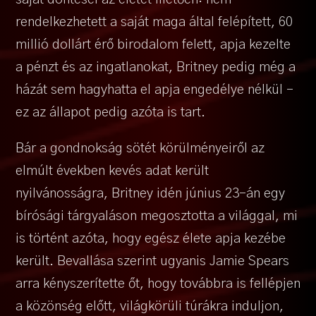
rendelkezhetett a saját maga által felépített, 60
millió dollárt érő birodalom felett, apja kezelte
a pénzt és az ingatlanokat, Britney pedig még a
házát sem hagyhatta el apja engedélye nélkül –
ez az állapot pedig azóta is tart.
Bár a gondnokság sötét körülményeiről az
elmúlt években kevés adat került
nyilvánosságra, Britney idén június 23-án egy
bírósági tárgyaláson megosztotta a világgal, mi
is történt azóta, hogy egész élete apja kezébe
került. Bevallása szerint ugyanis Jamie Spears
arra kényszerítette őt, hogy továbbra is fellépjen
a közönség előtt, világkörüli túrákra induljon,