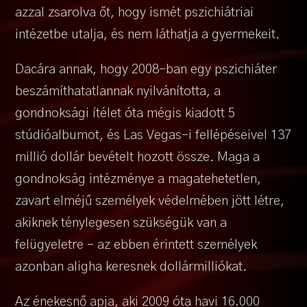
azzal zsarolva őt, hogy ismét pszichiátriai
intézetbe utalja, és nem láthatja a gyermekeit.
Dacára annak, hogy 2008-ban egy pszichiáter
beszámíthatatlannak nyilvánította, a
gondnoksági ítélet óta mégis kiadott 5
stúdióalbumot, és Las Vegas-i fellépéseivel 137
millió dollár bevételt hozott össze. Maga a
gondnokság intézménye a magatehetetlen,
zavart elméjű személyek védelmében jött létre,
akiknek ténylegesen szükségük van a
felügyeletre – az ebben érintett személyek
azonban aligha keresnek dollármilliókat.
Az énekesnő apja, aki 2009 óta havi 16.000