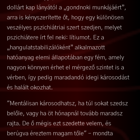
dollárt kap lányától a „gondnoki munkájáért”,
arra is kényszerítette őt, hogy egy különösen
veszélyes pszichiátriai szert szedjen, melyet
pszichiátere írt fel neki: lítiumot. Ez a
„hangulatstabilizálóként” alkalmazott
hatóanyag elemi állapotában egy fém, amely
nagyon könnyen érhet el mérgező szintet is a
vérben, így pedig maradandó idegi károsodást
és halált okozhat.
"Mentálisan károsodhatsz, ha túl sokat szedsz
belőle, vagy ha öt hónapnál tovább maradsz
rajta. De ő mégis ezt szedette velem, és
berúgva éreztem magam tőle" – mondta