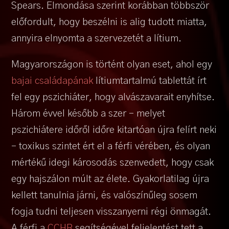
Spears. Elmondása szerint korábban többször
előfordult, hogy beszélni is alig tudott miatta,
annyira elnyomta a szervezetét a lítium.
Magyarországon is történt olyan eset, ahol egy
bajai családapának
lítiumtartalmú tablettát írt
fel egy pszichiáter, hogy alvászavarait enyhítse.
Három évvel később a szer – melyet
pszichiátere időről időre kitartóan újra felírt neki
– toxikus szintet ért el a férfi vérében, és olyan
mértékű idegi károsodás szenvedett, hogy csak
egy hajszálon múlt az élete. Gyakorlatilag újra
kellett tanulnia járni, és valószínűleg sosem
fogja tudni teljesen visszanyerni régi önmagát.
A férfi a
CCHR
segítségével feljelentést tett a