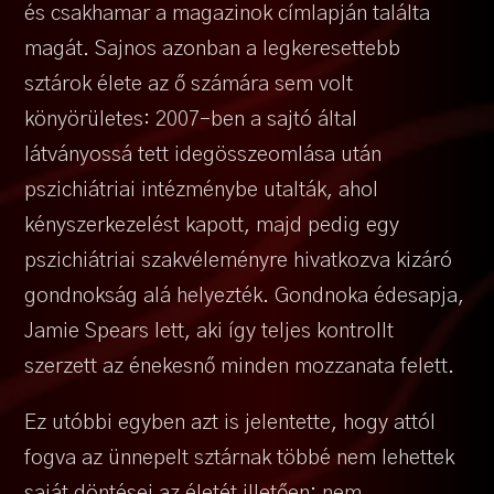
és csakhamar a magazinok címlapján találta
magát. Sajnos azonban a legkeresettebb
sztárok élete az ő számára sem volt
könyörületes: 2007-ben a sajtó által
látványossá tett idegösszeomlása után
pszichiátriai intézménybe utalták, ahol
kényszerkezelést kapott, majd pedig egy
pszichiátriai szakvéleményre hivatkozva kizáró
gondnokság alá helyezték. Gondnoka édesapja,
Jamie Spears lett, aki így teljes kontrollt
szerzett az énekesnő minden mozzanata felett.
Ez utóbbi egyben azt is jelentette, hogy attól
fogva az ünnepelt sztárnak többé nem lehettek
saját döntései az életét illetően: nem