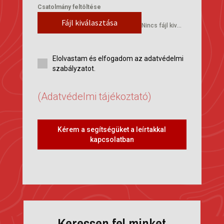
Csatolmány feltöltése
Fájl kiválasztása
Nincs fájl kiválasztva
Elolvastam és elfogadom az adatvédelmi
szabályzatot.
(Adatvédelmi tájékoztató)
Kérem a segítségüket a leírtakkal
kapcsolatban
Keressen fel minket