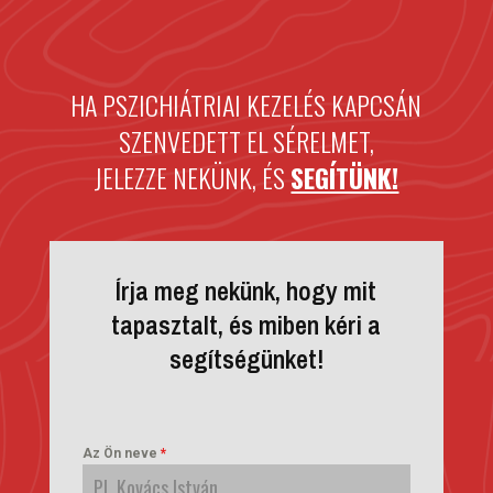
HA PSZICHIÁTRIAI KEZELÉS KAPCSÁN
SZENVEDETT EL SÉRELMET,
JELEZZE NEKÜNK, ÉS
SEGÍTÜNK!
Írja meg nekünk, hogy mit
tapasztalt, és miben kéri a
segítségünket!
Az Ön neve
*