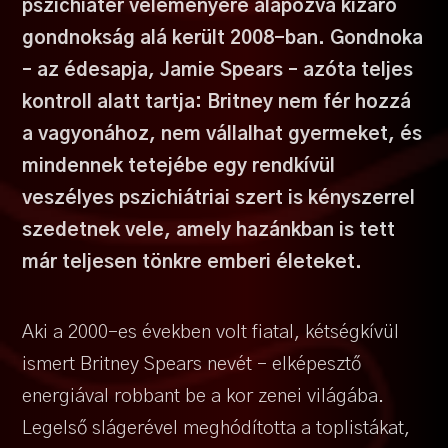
pszichiáter véleményére alapozva kizáró
gondnokság alá került 2008-ban. Gondnoka
– az édesapja, Jamie Spears – azóta teljes
kontroll alatt tartja: Britney nem fér hozzá
a vagyonához, nem vállalhat gyermeket, és
mindennek tetejébe egy rendkívül
veszélyes pszichiátriai szert is kényszerrel
szedetnek vele, amely hazánkban is tett
már teljesen tönkre emberi életeket.
Aki a 2000-es években volt fiatal, kétségkívül
ismert Britney Spears nevét – elképesztő
energiával robbant be a kor zenei világába.
Legelső slágerével meghódította a toplistákat,