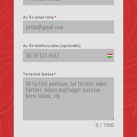
Az Ön email címe
*
Az Ön telefonszáma (opcionális)
Hungary
+36
Történtek leírása
*
0 / 1000