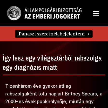
Panaszt szeretnék bejelenteni
Így lesz egy világsztárból rabszolga
egy diagnózis miatt
Tizenhárom éve gyakorlatilag
rabszolgaként tölti napjait Britney Spears, a
2000-es évek popkirálynője, miután egy