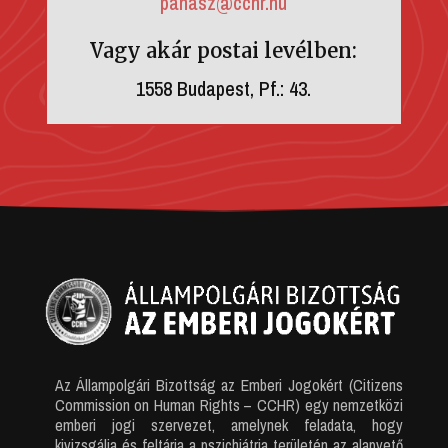
panasz@cchr.hu
Vagy akár postai levélben:
1558 Budapest, Pf.: 43.
Az Állampolgári Bizottság az Emberi Jogokért (Citizens
Commission on Human Rights – CCHR) egy nemzetközi
emberi jogi szervezet, amelynek feladata, hogy
kivizsgálja és feltárja a pszichiátria területén az alapvető