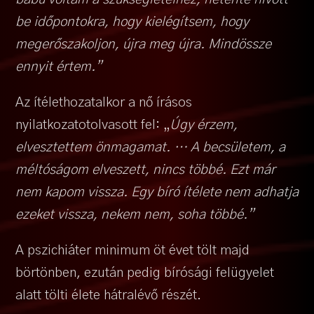
be időpontokra, hogy kielégítsem, hogy
megerőszakoljon, újra meg újra. Mindössze
ennyit értem.”
Az ítélethozatalkor a nő írásos
nyilatkozatotolvasott fel: „
Úgy érzem,
elvesztettem önmagamat. … A becsületem, a
méltóságom elveszett, nincs többé. Ezt már
nem kapom vissza. Egy bíró ítélete nem adhatja
ezeket vissza, nekem nem, soha többé.”
A pszichiáter minimum öt évet tölt majd
börtönben, ezután pedig bírósági felügyelet
alatt tölti élete hátralévő részét.