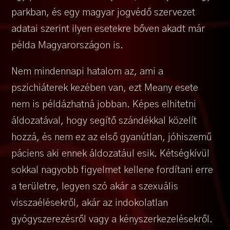
parkban, és egy magyar jogvédő szervezet
adatai szerint ilyen esetekre bőven akadt már
példa Magyarországon is.
Nem mindennapi hatalom az, ami a
pszichiáterek kezében van, ezt Meany esete
nem is példázhatná jobban. Képes elhitetni
áldozatával, hogy segítő szándékkal közelít
hozzá, és nem ez az első gyanútlan, jóhiszemű
páciens aki ennek áldozatául esik. Kétségkívül
sokkal nagyobb figyelmet kellene fordítani erre
a területre, legyen szó akár a szexuális
visszaélésekről, akár az indokolatlan
gyógyszerezésről vagy a kényszerkezelésekről.