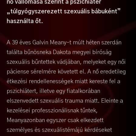
nő vallomása szerint a pszichiáter
„túlgyógyszerezett szexuális bábuként”
használta őt.
A 39 éves Galvin Meany-t múlt héten szerdán
találta bűnösneka Dakota megyei bíróság
szexuális bűntettek vádjában, melyeket egy női
páciense sérelmére követett el. A nő eredetileg
étkezési rendellenességek miatt kereste fel a
pszichiátert, illetve egy fiatalkorában
elszenvedett szexuális trauma miatt. Eleinte a
kezelései professzionálisnak tűntek,
Meanyazonban egyszer csak elkezdett
személyes és szexuálistémájú kérdéseket