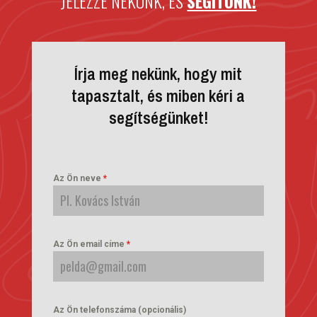
JELEZZE NEKÜNK, ÉS
SEGÍTÜNK!
Írja meg nekünk, hogy mit
tapasztalt, és miben kéri a
segítségünket!
Az Ön neve
*
Az Ön email címe
*
Az Ön telefonszáma (opcionális)