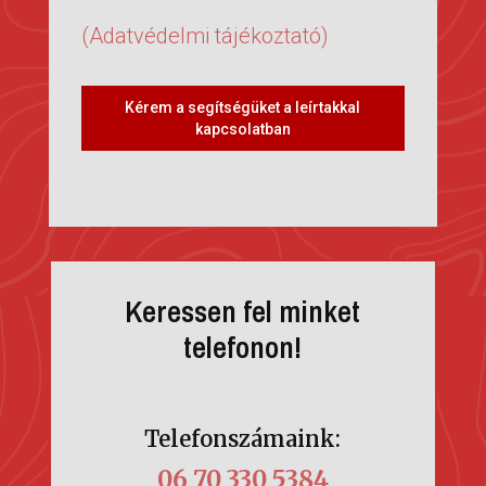
(Adatvédelmi tájékoztató)
Kérem a segítségüket a leírtakkal
kapcsolatban
Keressen fel minket
telefonon!
Telefonszámaink:
06 70 330 5384