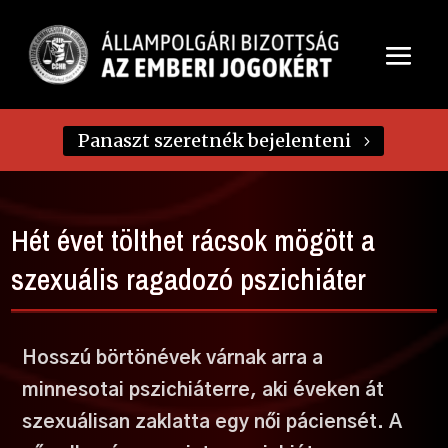
Panaszt szeretnék bejelenteni
Hét évet tölthet rácsok mögött a
szexuális ragadozó pszichiáter
Hosszú börtönévek várnak arra a
minnesotai pszichiáterre, aki éveken át
szexuálisan zaklatta egy női páciensét. A