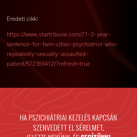
Eredeti cikk:
https://www.startribune.com/71-2-year-
sentence-for-twin-cities-psychiatrist-who-
repeatedly-sexually-assaulted-
patient/572369412/?refresh=true
HA PSZICHIÁTRIAI KEZELÉS KAPCSÁN
SZENVEDETT EL SÉRELMET,