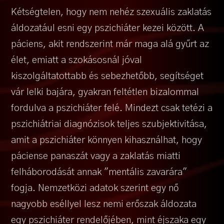
Kétségtelen, hogy nem nehéz szexuális zaklatás
áldozatául esni egy pszichiáter kezei között. A
páciens, akit rendszerint már maga alá gyűrt az
élet, emiatt a szokásosnál jóval
kiszolgáltatottabb és sebezhetőbb, segítséget
vár lelki bajára, gyakran feltétlen bizalommal
fordulva a pszichiáter felé. Mindezt csak tetézi a
pszichiátriai diagnózisok teljes szubjektivitása,
amit a pszichiáter könnyen kihasználhat, hogy
páciense panaszát vagy a zaklatás miatti
felháborodását annak "mentális zavarára"
fogja. Nemzetközi adatok szerint egy nő
nagyobb eséllyel lesz nemi erőszak áldozata
egy pszichiáter rendelőjében, mint éjszaka egy