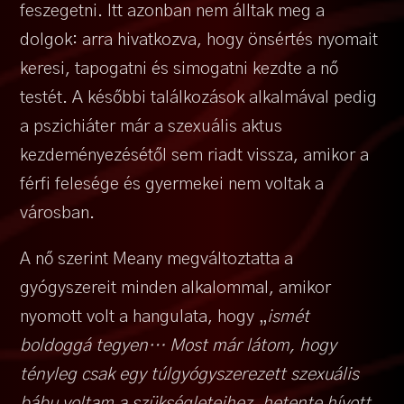
feszegetni. Itt azonban nem álltak meg a
dolgok: arra hivatkozva, hogy önsértés nyomait
keresi, tapogatni és simogatni kezdte a nő
testét. A későbbi találkozások alkalmával pedig
a pszichiáter már a szexuális aktus
kezdeményezésétől sem riadt vissza, amikor a
férfi felesége és gyermekei nem voltak a
városban.
A nő szerint Meany megváltoztatta a
gyógyszereit minden alkalommal, amikor
nyomott volt a hangulata, hogy „
ismét
boldoggá tegyen… Most már látom, hogy
tényleg csak egy túlgyógyszerezett szexuális
bábu voltam a szükségleteihez, hetente hívott