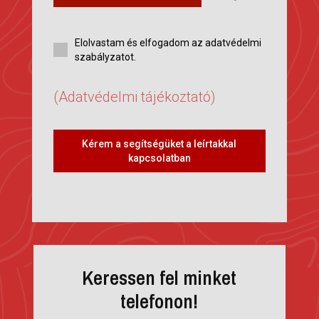
Elolvastam és elfogadom az adatvédelmi
szabályzatot.
(Adatvédelmi tájékoztató)
Kérem a segítségüket a leírtakkal
kapcsolatban
Keressen fel minket
telefonon!