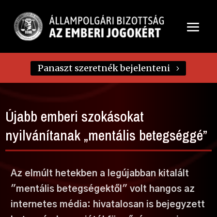
Panaszt szeretnék bejelenteni
Újabb emberi szokásokat
nyilvánítanak „mentális betegséggé”
Az elmúlt hetekben a legújabban kitalált
"mentális betegségektől" volt hangos az
internetes média: hivatalosan is bejegyzett