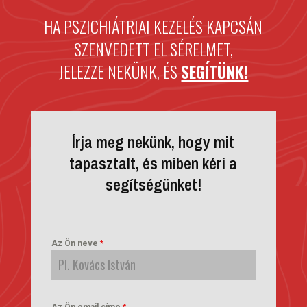
HA PSZICHIÁTRIAI KEZELÉS KAPCSÁN
SZENVEDETT EL SÉRELMET,
JELEZZE NEKÜNK, ÉS
SEGÍTÜNK!
Írja meg nekünk, hogy mit
tapasztalt, és miben kéri a
segítségünket!
Az Ön neve
*