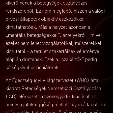
kikerülnének a betegségek osztályozási
rendszeréből. Ez nem meglepő, hiszen a valódi
orvosi állapotok objektív eszközökkel
kimutathatóak. Más a helyzet azonban a
„mentális betegségekkel”, amelyekről – mivel
ezeket nem lehet vizsgálatokkal, műszerekkel
kimutatni – a terület szakértőinek véleménye
alapján döntenek. Ezek a „szakértők” pedig
kétségkívül pszichiáterek.
Az Egészségügyi Világszervezet (WHO) által
kiadott Betegségek Nemzetközi Osztályozása
(ICD) elérkezett a tizenegyedik kiadásához,
amely a játékfüggőség mellett olyan állapotokat
is "mentális betegségnek" bélyegez és egyéni