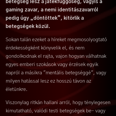
betegség lesz a játékfüggőség, vagyis a
gaming zavar, a nemi identitászavarról
pedig úgy „döntöttek”, kitörlik a
betegségek közül.
Sokan talán ezeket a híreket megmosolyogtató
érdekességként könyvelik el, és nem
gondolkodnak el rajta, vajon hogyan válhatnak
egyes emberi szokások vagy érzések egyik
napról a másikra "mentális betegséggé", vagy
milyen hatással lesz ez hosszú távon az
életünkre.
Viszonylag ritkán hallani arról, hogy ténylegesen
kimutatható, valódi testi betegségek be- vagy