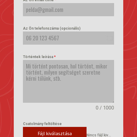
Az Ön email címe
*
Az Ön telefonszáma (opcionális)
Hungary
+36
Történtek leírása
*
0 / 1000
Csatolmány feltöltése
Fájl kiválasztása
Nincs fájl kiválasztva