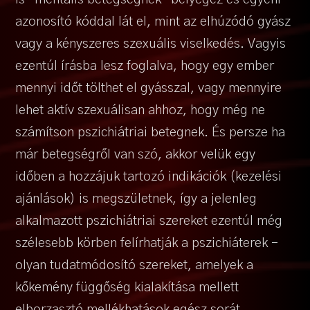
azonosító kóddal lát el, mint az elhúzódó gyász
vagy a kényszeres szexuális viselkedés. Vagyis
ezentúl írásba lesz foglalva, hogy egy ember
mennyi időt tölthet el gyásszal, vagy mennyire
lehet aktív szexuálisan ahhoz, hogy még ne
számítson pszichiátriai betegnek. És persze ha
már betegségről van szó, akkor velük egy
időben a hozzájuk tartozó indikációk (kezelési
ajánlások) is megszületnek, így a jelenleg
alkalmazott pszichiátriai szereket ezentúl még
szélesebb körben felírhatják a pszichiáterek -
olyan tudatmódosító szereket, amelyek a
kőkemény függőség kialakítása mellett
elborzasztó mellékhatások egész sorát