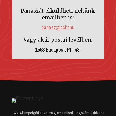
Panaszát elküldheti nekünk
emailben is:
panasz@cchr.hu
Vagy akár postai levélben:
1558 Budapest, Pf.: 43.
Az Állampolgári Bizottság az Emberi Jogokért (Citizens