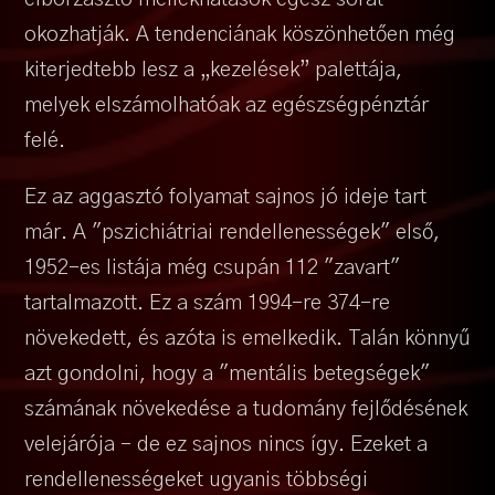
okozhatják. A tendenciának köszönhetően még
kiterjedtebb lesz a „kezelések” palettája,
melyek elszámolhatóak az egészségpénztár
felé.
Ez az aggasztó folyamat sajnos jó ideje tart
már. A "pszichiátriai rendellenességek" első,
1952-es listája még csupán 112 "zavart"
tartalmazott. Ez a szám 1994-re 374-re
növekedett, és azóta is emelkedik. Talán könnyű
azt gondolni, hogy a "mentális betegségek"
számának növekedése a tudomány fejlődésének
velejárója – de ez sajnos nincs így. Ezeket a
rendellenességeket ugyanis többségi