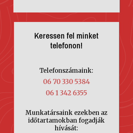
Keressen fel minket
telefonon!
Telefonszámaink:
06 70 330 5384
06 1 342 6355
Munkatársaink ezekben az
időtartamokban fogadják
hívását: