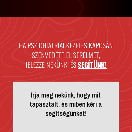
HA PSZICHIÁTRIAI KEZELÉS KAPCSÁN
SZENVEDETT EL SÉRELMET,
JELEZZE NEKÜNK, ÉS
SEGÍTÜNK!
Írja meg nekünk, hogy mit
tapasztalt, és miben kéri a
segítségünket!