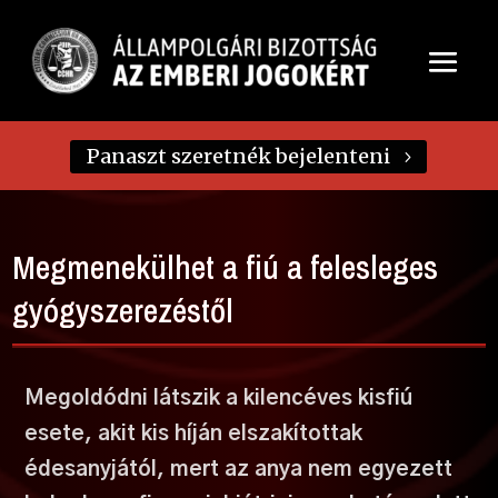
Panaszt szeretnék bejelenteni
Megmenekülhet a fiú a felesleges
gyógyszerezéstől
Megoldódni látszik a kilencéves kisfiú
esete, akit kis híján elszakítottak
édesanyjától, mert az anya nem egyezett