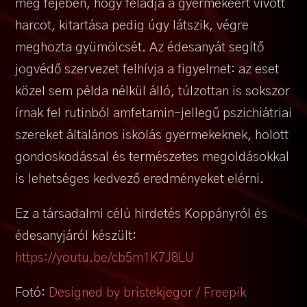
meg fejében, hogy feladja a gyermekéért vívott
harcot, kitartása pedig úgy látszik, végre
meghozta gyümölcsét. Az édesanyát segítő
jogvédő szervezet felhívja a figyelmet: az eset
közel sem példa nélkül álló, túlzottan is sokszor
írnak fel rutinból amfetamin-jellegű pszichiátriai
szereket általános iskolás gyermekeknek, holott
gondoskodással és természetes megoldásokkal
is lehetséges kedvező eredményeket elérni.
Ez a társadalmi célú hirdetés Koppányról és
édesanyjáról készült:
https://youtu.be/cb5m1K7J8LU
Fotó:
Designed by bristekjegor / Freepik