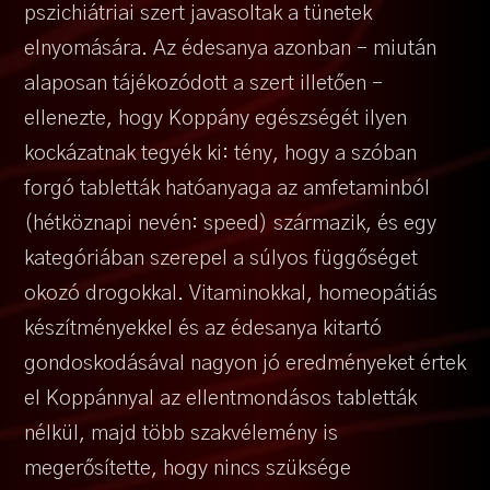
pszichiátriai szert javasoltak a tünetek
elnyomására. Az édesanya azonban – miután
alaposan tájékozódott a szert illetően –
ellenezte, hogy Koppány egészségét ilyen
kockázatnak tegyék ki: tény, hogy a szóban
forgó tabletták hatóanyaga az amfetaminból
(hétköznapi nevén: speed) származik, és egy
kategóriában szerepel a súlyos függőséget
okozó drogokkal. Vitaminokkal, homeopátiás
készítményekkel és az édesanya kitartó
gondoskodásával nagyon jó eredményeket értek
el Koppánnyal az ellentmondásos tabletták
nélkül, majd több szakvélemény is
megerősítette, hogy nincs szüksége