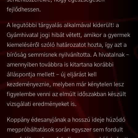
fejlődhessen.
A legutóbbi tárgyalás alkalmával kiderült: a
Gyámhivatal jogi hibát vétett, amikor a gyermek
kiemeléséről szóló határozatot hozta, így azt a
bíróság semmisnek nyilvánította. A hivatalnak –
amennyiben továbbra is kitartana korábbi
álláspontja mellett – új eljárást kell
kezdeményeznie, melyben már kénytelen lesz
figyelembe venni az elmúlt időszakban készült
vizsgálati eredményeket is.
Koppány édesanyjának a hosszú ideje húzódó
megpróbáltatások során egyszer sem fordult