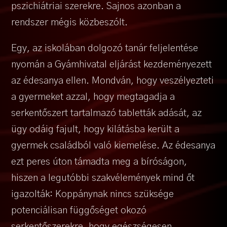
pszichiátriai szerekre. Sajnos azonban a
rendszer mégis közbeszólt.
Egy, az iskolában dolgozó tanár feljelentése
nyomán a Gyámhivatal eljárást kezdeményezett
az édesanya ellen. Mondván, hogy veszélyezteti
a gyermeket azzal, hogy megtagadja a
serkentőszert tartalmazó tabletták adását, az
ügy odáig fajult, hogy kilátásba került a
gyermek családból való kiemelése. Az édesanya
ezt peres úton támadta meg a bíróságon,
hiszen a legutóbbi szakvélemények mind őt
igazolták: Koppánynak nincs szüksége
potenciálisan függőséget okozó
serkentőszerekre, hogy egészségesen