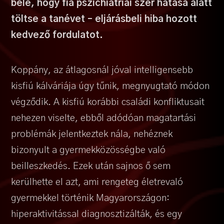
bele, hogy fia pszichiátriai szer hatása alatt
töltse a tanévet – eljárásbeli hiba hozott
kedvező fordulatot.
Koppány, az átlagosnál jóval intelligensebb
kisfiú kálváriája úgy tűnik, megnyugtató módon
végződik. A kisfiú korábbi családi konfliktusait
nehezen viselte, ebből adódóan magatartási
problémák jelentkeztek nála, nehéznek
bizonyult a gyermekközösségbe való
beilleszkedés. Ezek után sajnos ő sem
kerülhette el azt, ami rengeteg életrevaló
gyermekkel történik Magyarországon:
hiperaktivitással diagnosztizálták, és egy