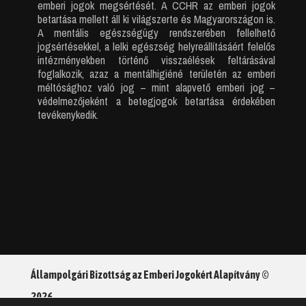
emberi jogok megsértését. A CCHR az emberi jogok
betartása mellett áll ki világszerte és Magyarországon is.
A mentális egészségügy rendszerében fellelhető
jogsértésekkel, a lelki egészség helyreállításáért felelős
intézményekben történő visszaélések feltárásával
foglalkozik, azaz a mentálhigiéné területén az emberi
méltósághoz való jog – mint alapvető emberi jog –
védelmezőjeként a betegjogok betartása érdekében
tevékenykedik.
Állampolgári Bizottság az Emberi Jogokért Alapítvány ©
2026