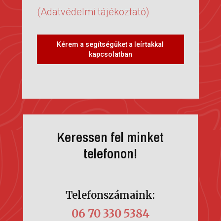
(Adatvédelmi tájékoztató)
Kérem a segítségüket a leírtakkal
kapcsolatban
Keressen fel minket
telefonon!
Telefonszámaink:
06 70 330 5384