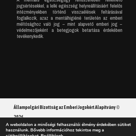
jogsértésekkel, a lelki egészség helyreállításáért felelős
intézményekben történő visszaélések feltárásával
foglalkozik, azaz a mentálhigiéné területén az emberi
méltósághoz való jog – mint alapvető emberi jog –
védelmezőjeként a betegjogok betartása érdekében
tevékenykedik.
Állampolgári Bizottság az Emberi Jogokért Alapítvány ©
2026
A weboldalon a minőségi felhasználói élmény érdekében sütiket
használunk. Bővebb információhoz tekintse meg a
Adatkezelési tájékoztató
Beállítások
.
sütibeállításokat.