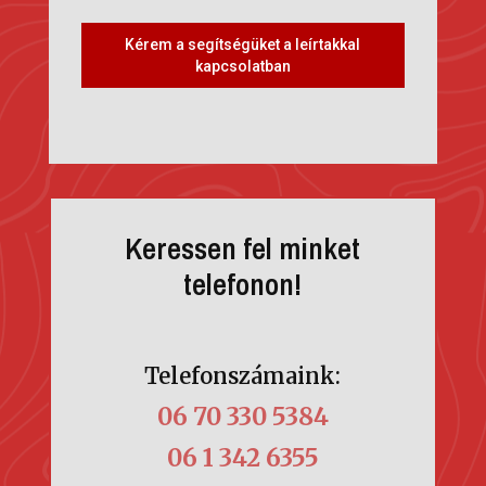
Kérem a segítségüket a leírtakkal
kapcsolatban
Keressen fel minket
telefonon!
Telefonszámaink:
06 70 330 5384
06 1 342 6355