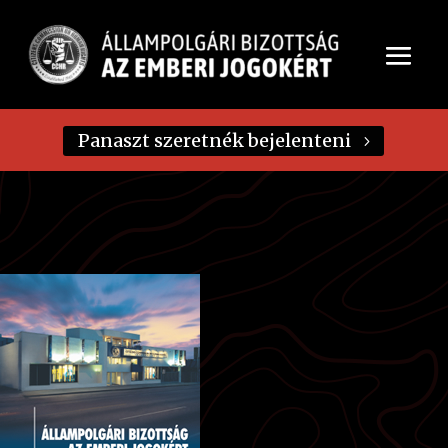
Panaszt szeretnék bejelenteni