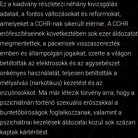
Ez a kiadvány részletezi néhány kivizsgálás
adatait, a fontos változásokat és reformokat,
amelyeket a CCHR-nak sikerült elérnie. A CCHR
erôfeszítéseinek következtében sok ezer áldozatot
megmentettek, a páciensek visszaszerezték
emberi és állampolgári jogaikat, szerte a világon
betiltották az elektrosokk és az agysebészet
önkényes használatát, teljesen betiltották a
mélyalvás (narkotikus) kezelést és az
inzulinsokkot. Ma már létezik törvény arra, hogy a
pszichiátrián történô szexuális erôszakkal a
büntetôbíróságok foglalkozzanak, valamint a
pszichiátriai kezelések áldozatai közül sok százan
kaptak kártérítést.