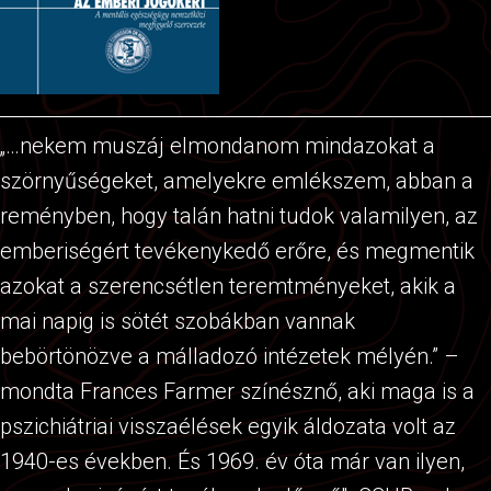
„…nekem muszáj elmondanom mindazokat a
szörnyűségeket, amelyekre emlékszem, abban a
reményben, hogy talán hatni tudok valamilyen, az
emberiségért tevékenykedő erőre, és megmentik
azokat a szerencsétlen teremtményeket, akik a
mai napig is sötét szobákban vannak
bebörtönözve a málladozó intézetek mélyén.” –
mondta Frances Farmer színésznő, aki maga is a
pszichiátriai visszaélések egyik áldozata volt az
1940-es években. És 1969. év óta már van ilyen,