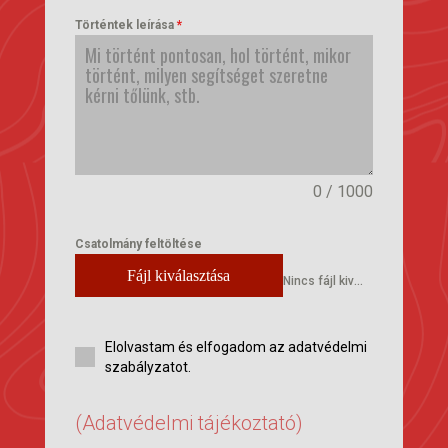
+36
Történtek leírása
*
0 / 1000
Csatolmány feltöltése
Fájl kiválasztása
Nincs fájl kiválasztva
Elolvastam és elfogadom az adatvédelmi
szabályzatot.
(Adatvédelmi tájékoztató)