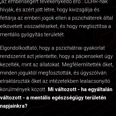
„az emberiségért tevékenykedő erő". CCHR-nak
hívják, és azért jött létre, hogy kivizsgálja és
feltárja az emberi jogok ellen a pszichiáterek által
elkövetett visszaéléseket, és hogy megtisztítsa a
mentális gyógyítás területét.
Elgondolkodtató, hogy a pszichiátriai gyakorlat
rendszerint azt jelentette, hogy a pácienseket úgy
kezelték, mint az állatokat. Megfélemlítették őket,
minden joguktól megfosztották, és úgyszólván
elraktározták őket az intézetekben lealacsonyító
körülmények között.
Mi változott - ha egyáltalán
változott - a mentális egészségügy területén
napjainkra?