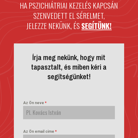
HA PSZICHIÁTRIAI KEZELÉS KAPCSÁN
SZENVEDETT EL SÉRELMET,
JELEZZE NEKÜNK, ÉS
SEGÍTÜNK!
Írja meg nekünk, hogy mit
tapasztalt, és miben kéri a
segítségünket!
Az Ön neve
*
Az Ön email címe
*