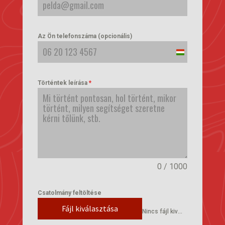
Az Ön telefonszáma (opcionális)
Hungary
+36
Történtek leírása
*
0 / 1000
Csatolmány feltöltése
Fájl kiválasztása
Nincs fájl kiválasztva