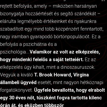
rejtett befolyás, amely – miközben harsányan
bizonygatja hozzáértését és segítô szándékát –
elárulta legmélyebb értékeinket és nyakunkra
szabadított egy mind több közpénzért fenntartott,
nagy iramban gyarapodó börtönpopulációt. Ez a
befolyás a pszichiátria és a
pszichológia...
Valamikor az volt az elképzelés,
hogy mindenki felelős a saját tetteiért.
Ez az
elképzelés úgy kihalt, mint a dinoszauruszok.
Vegyük a kiváló
T. Brook Howard, Virgina
állambeli ügyvéd
esetét, mint nagyon hétköznapi
forgatókönyvet.
Ügyfele bevallotta, hogy elrabolt
egy 30 éves nőt, túszként fogva tartotta kilenc
órán át, és eközben többször