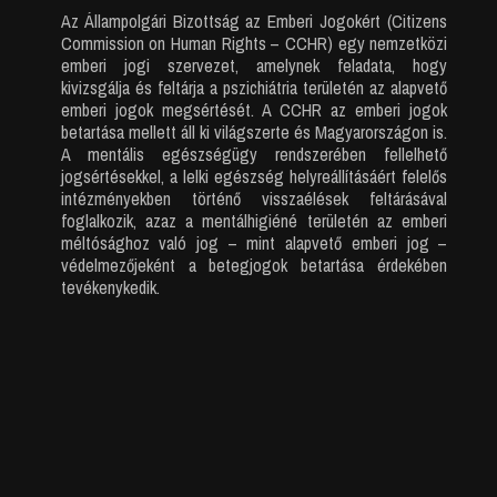
Az Állampolgári Bizottság az Emberi Jogokért (Citizens
Commission on Human Rights – CCHR) egy nemzetközi
emberi jogi szervezet, amelynek feladata, hogy
kivizsgálja és feltárja a pszichiátria területén az alapvető
emberi jogok megsértését. A CCHR az emberi jogok
betartása mellett áll ki világszerte és Magyarországon is.
A mentális egészségügy rendszerében fellelhető
jogsértésekkel, a lelki egészség helyreállításáért felelős
intézményekben történő visszaélések feltárásával
foglalkozik, azaz a mentálhigiéné területén az emberi
méltósághoz való jog – mint alapvető emberi jog –
védelmezőjeként a betegjogok betartása érdekében
tevékenykedik.