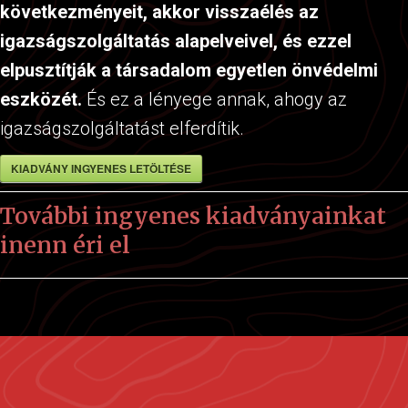
következményeit, akkor visszaélés az
igazságszolgáltatás alapelveivel, és ezzel
elpusztítják a társadalom egyetlen önvédelmi
eszközét.
És ez a lényege annak, ahogy az
igazságszolgáltatást elferdítik.
KIADVÁNY INGYENES LETÖLTÉSE
További ingyenes kiadványainkat
inenn éri el