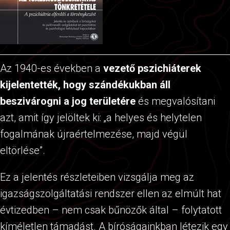
Az 1940-es években a
vezető pszichiáterek
kijelentették, hogy szándékukban áll
beszivárogni a jog területére
és megvalósítani
azt, amit így jelöltek ki: „a helyes és helytelen
fogalmának újraértelmezése, majd végül
eltörlése”.
Ez a jelentés részleteiben vizsgálja meg az
igazságszolgáltatási rendszer ellen az elmúlt hat
évtizedben – nem csak bűnözők által – folytatott
kíméletlen támadást. A bíróságainkban létezik egy