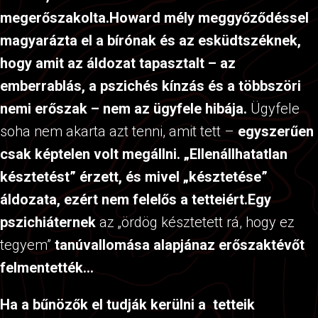
megerőszakolta.
Howard mély meggyőződéssel
magyarázta el a bírónak és az esküdtszéknek,
hogy amit az áldozat tapasztalt – az
emberrablás, a pszichés kínzás és a többszöri
nemi erőszak – nem az ügyfele hibája.
Ügyfele
soha nem akarta azt tenni, amit tett –
egyszerűen
csak képtelen volt megállni. „Ellenállhatatlan
késztetést” érzett, és mivel „késztetése”
áldozata, ezért nem felelős a tetteiért.
Egy
pszichiáternek
az „ördög késztetett rá, hogy ez
tegyem”
tanúvallomása alapján
az erőszaktévőt
felmentették...
Ha a bűnözők el tudják kerülni a tetteik