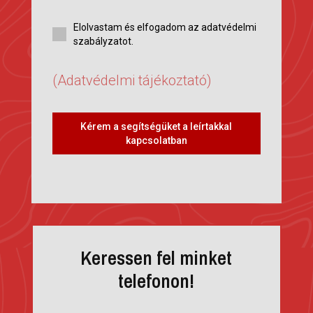
Elolvastam és elfogadom az adatvédelmi
szabályzatot.
(Adatvédelmi tájékoztató)
Kérem a segítségüket a leírtakkal
kapcsolatban
Keressen fel minket
telefonon!