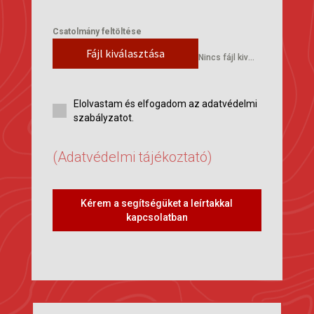
Csatolmány feltöltése
Fájl kiválasztása
Nincs fájl kiválasztva
Elolvastam és elfogadom az adatvédelmi
szabályzatot.
(Adatvédelmi tájékoztató)
Kérem a segítségüket a leírtakkal
kapcsolatban