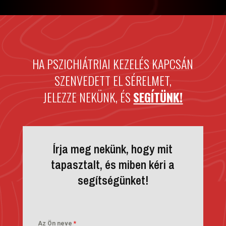
HA PSZICHIÁTRIAI KEZELÉS KAPCSÁN
SZENVEDETT EL SÉRELMET,
JELEZZE NEKÜNK, ÉS
SEGÍTÜNK!
Írja meg nekünk, hogy mit
tapasztalt, és miben kéri a
segítségünket!
Az Ön neve
*