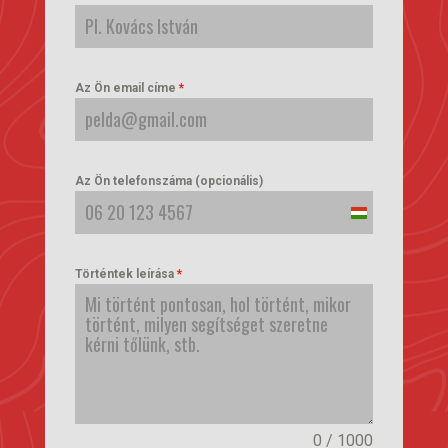
Az Ön email címe
*
Az Ön telefonszáma (opcionális)
Hungary
+36
Történtek leírása
*
0 / 1000