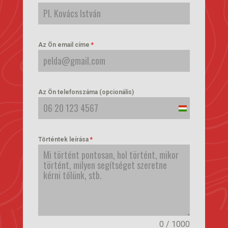
Az Ön email címe
*
Az Ön telefonszáma (opcionális)
Hungary
+36
Történtek leírása
*
0 / 1000