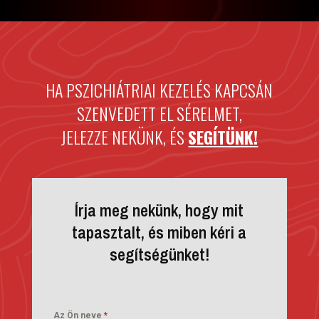
HA PSZICHIÁTRIAI KEZELÉS KAPCSÁN
SZENVEDETT EL SÉRELMET,
JELEZZE NEKÜNK, ÉS
SEGÍTÜNK!
Írja meg nekünk, hogy mit
tapasztalt, és miben kéri a
segítségünket!
Az Ön neve
*