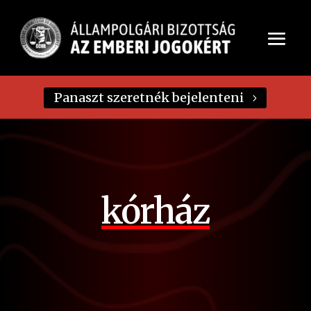
Panaszt szeretnék bejelenteni
kórház