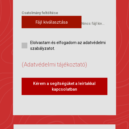
Csatolmány feltöltése
Fájl kiválasztása
Nincs fájl kiválasztva
Elolvastam és elfogadom az adatvédelmi
szabályzatot.
(Adatvédelmi tájékoztató)
Kérem a segítségüket a leírtakkal
kapcsolatban