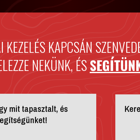
AI KEZELÉS KAPCSÁN SZENVEDE
ELEZZE NEKÜNK, ÉS
SEGÍTÜN
y mit tapasztalt, és
Kere
segítségünket!