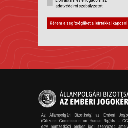
Elolvastam és elfogadom az
adatvédelmi szabályzatot.
Kérem a segítségüket a leírtakkal kapcso
Az Állampolgári Bizottság az Emberi Jogo
(Citizens Commission on Human Rights – C
egy nemzetközi emberi jogi szervezet, amel