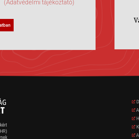
(Adatvédelmi tájékoztató)
V
latban
D
A
Hi
kért
K
CHR)
A
ynek