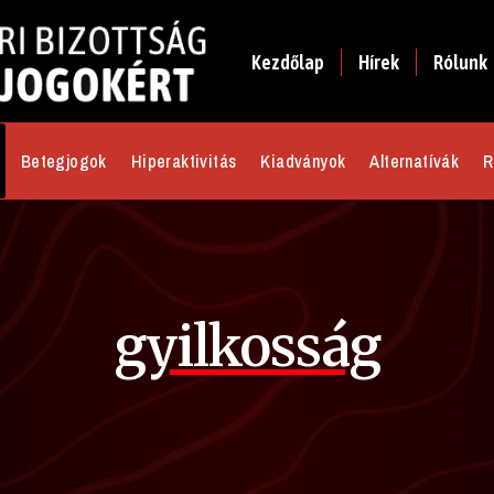
Kezdőlap
Hírek
Rólunk
Betegjogok
Hiperaktivitás
Kiadványok
Alternatívák
R
gyilkosság