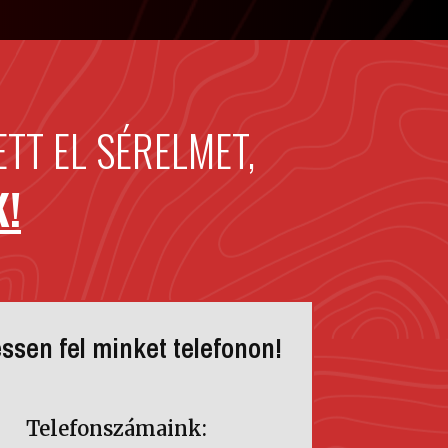
TT EL SÉRELMET,
K!
ssen fel minket telefonon!
Telefonszámaink: