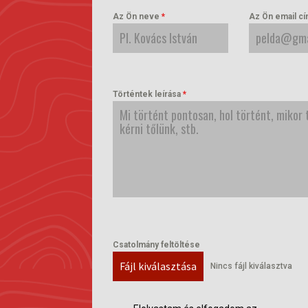
Az Ön neve
*
Az Ön email c
Történtek leírása
*
Csatolmány feltöltése
Fájl kiválasztása
Nincs fájl kiválasztva