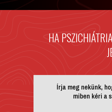
HA PSZICHIÁTRI
J
Írja meg nekünk, hog
miben kéri a 