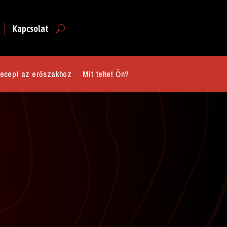
Kapcsolat
ecept az erőszakhoz
Mit tehet Ön?