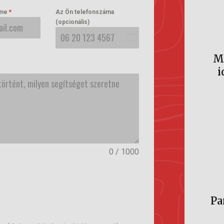
íme
*
Az Ön telefonszáma
(opcionális)
Hungary
M
+36
i
0 / 1000
Pa