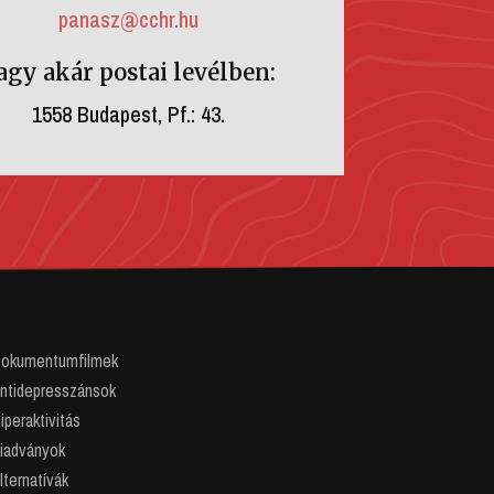
panasz@cchr.hu
agy akár postai levélben:
1558 Budapest, Pf.: 43.
okumentumfilmek
ntidepresszánsok
peraktivitás
iadványok
lternatívák