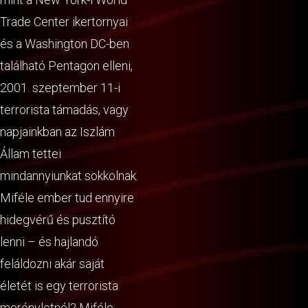
Trade Center ikertornyai
és a Washington DC-ben
található Pentagon elleni,
2001. szeptember 11-i
terrorista támadás, vagy
napjainkban az Iszlám
Állam tettei
mindannyiunkat sokkolnak.
Miféle ember tud ennyire
hidegvérű és pusztító
lenni – és hajlandó
feláldozni akár saját
életét is egy terrorista
merényletnél? Miféle