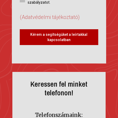
szabályzatot.
(Adatvédelmi tájékoztató)
Kérem a segítségüket a leírtakkal
kapcsolatban
Keressen fel minket
telefonon!
Telefonszámaink: