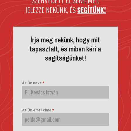
SZENVEDETT EL SÉRELMET,
JELEZZE NEKÜNK, ÉS
SEGÍTÜNK!
Írja meg nekünk, hogy mit
tapasztalt, és miben kéri a
segítségünket!
Az Ön neve
*
Az Ön email címe
*