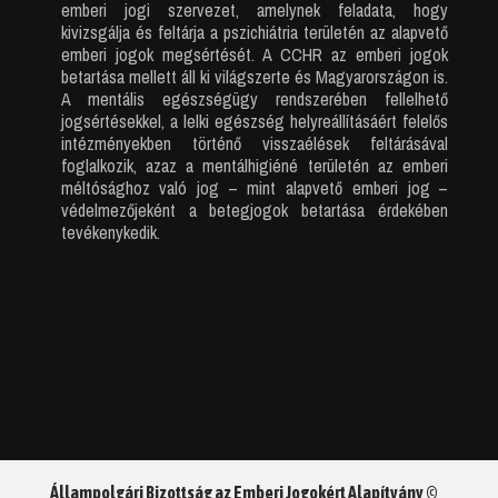
emberi jogi szervezet, amelynek feladata, hogy
kivizsgálja és feltárja a pszichiátria területén az alapvető
emberi jogok megsértését. A CCHR az emberi jogok
betartása mellett áll ki világszerte és Magyarországon is.
A mentális egészségügy rendszerében fellelhető
jogsértésekkel, a lelki egészség helyreállításáért felelős
intézményekben történő visszaélések feltárásával
foglalkozik, azaz a mentálhigiéné területén az emberi
méltósághoz való jog – mint alapvető emberi jog –
védelmezőjeként a betegjogok betartása érdekében
tevékenykedik.
Állampolgári Bizottság az Emberi Jogokért Alapítvány ©