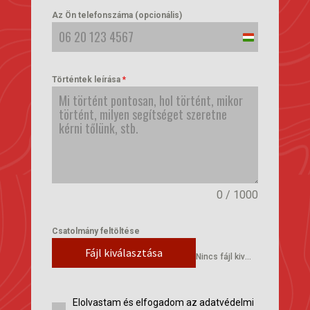
Az Ön telefonszáma (opcionális)
Hungary
+36
Történtek leírása
*
0 / 1000
Csatolmány feltöltése
Fájl kiválasztása
Nincs fájl kiválasztva
Elolvastam és elfogadom az adatvédelmi