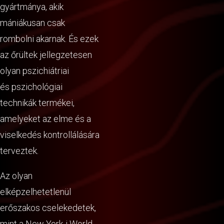
gyártmánya, akik
mániákusan csak
rombolni akarnak. És ezek
az őrültek jellegzetesen
olyan pszichiátriai
és pszichológiai
technikák termékei,
amelyeket az elme és a
viselkedés kontrollálására
terveztek.
Az olyan
elképzelhetetlenül
erőszakos cselekedetek,
mint a New York-i World