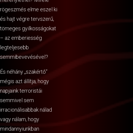
rögeszmés elme eszel ki
és hajt végre tervszerű,
tömeges gyilkosságokat
– az emberiesség
legteljesebb
semmibevevésével?
És néhány „szakértő”
mégis azt állítja, hogy
napjaink terroristái
semmivel sem
irracionálisabbak nálad
vagy nálam, hogy
mindannyiunkban