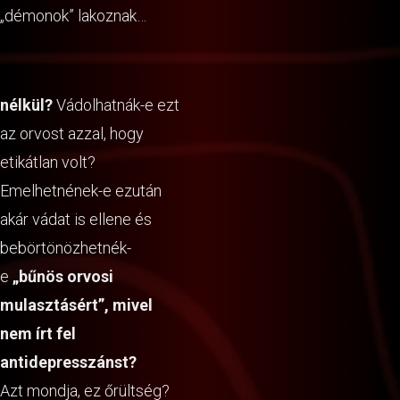
„démonok” lakoznak…
nélkül?
Vádolhatnák-e ezt
az orvost azzal, hogy
etikátlan volt?
Emelhetnének-e ezután
akár vádat is ellene és
bebörtönözhetnék-
e
„bűnös orvosi
mulasztásért”, mivel
nem írt fel
antidepresszánst?
Azt mondja, ez őrültség?