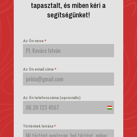
tapasztalt, és miben kéri a
segítségünket!
Az Ön neve
*
Az Ön email címe
*
Az Ön telefonszáma (opcionális)
Hungary
+36
Történtek leírása
*