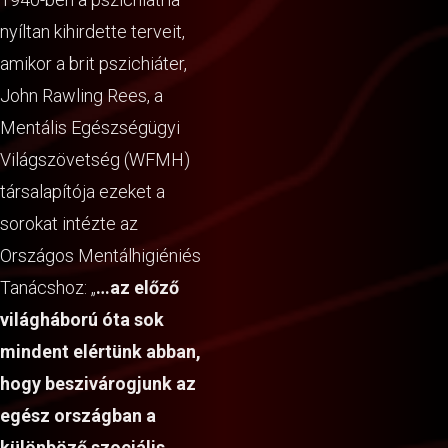
nyíltan kihirdette terveit,
amikor a brit pszichiáter,
John Rawling Rees, a
Mentális Egészségügyi
Világszövetség (WFMH)
társalapítója ezeket a
sorokat intézte az
Országos Mentálhigiéniés
Tanácshoz: „
…az előző
világháború óta sok
mindent elértünk abban,
hogy beszivárogjunk az
egész országban a
különböző szociális