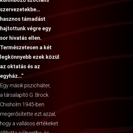
szervezetekbe…
hasznos támadást
hajtottunk végre egy
sor hivatás ellen.
Természetesen a két
legkönnyebb ezek közül
az oktatás és az
egyház…”
Egy másik pszichiáter,
a társalapító G. Brock
Chisholm 1945-ben
megerősítette ezt azzal,
hogy a vallásos értékeket
állította célpontba, és