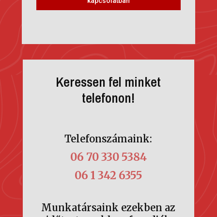
kapcsolatban
Keressen fel minket
telefonon!
Telefonszámaink:
06 70 330 5384
06 1 342 6355
Munkatársaink ezekben az