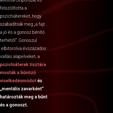
felszólította a
pszichiátereket, hogy
szabadítsák meg „a fajt…
a jó és a gonosz bénító
terhétől”. Gonoszul
elbitorolva évszázados
vallási alapelveket,
a
pszichiáterek tisztára
mosták a bűnöző
viselkedésmódot
és
„mentális zavarként”
határozták meg a bűnt
és a gonoszt.