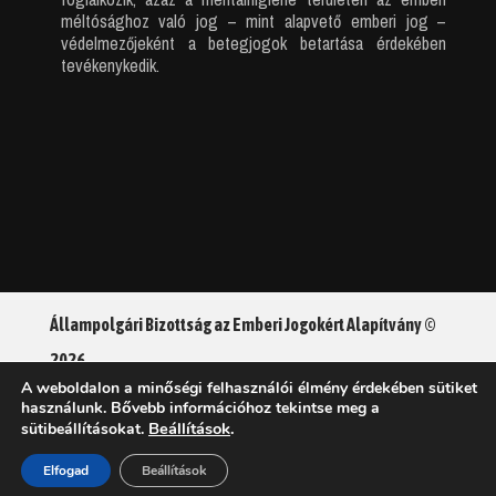
méltósághoz való jog – mint alapvető emberi jog –
védelmezőjeként a betegjogok betartása érdekében
tevékenykedik.
Állampolgári Bizottság az Emberi Jogokért Alapítvány ©
2026
A weboldalon a minőségi felhasználói élmény érdekében sütiket
használunk. Bővebb információhoz tekintse meg a
Adatkezelési tájékoztató
Beállítások
.
sütibeállításokat.
Elfogad
Beállítások
Sütikezelési tájékoztató