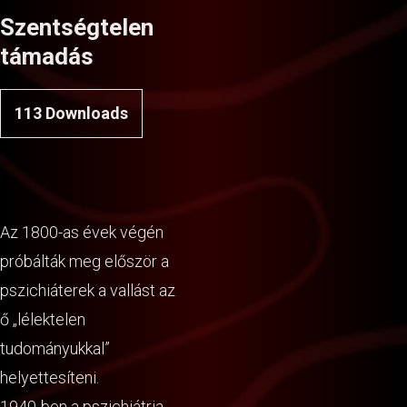
Szentségtelen
támadás
113
Downloads
Az 1800-as évek végén
próbálták meg először a
pszichiáterek a vallást az
ő „lélektelen
tudományukkal”
helyettesíteni.
1940-ben a pszichiátria