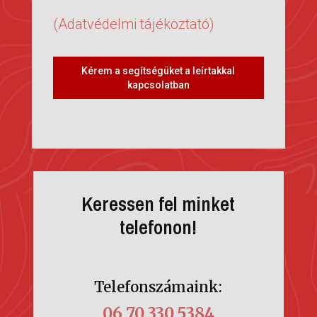
(Adatvédelmi tájékoztató)
Kérem a segítségüket a leírtakkal
kapcsolatban
Keressen fel minket
telefonon!
Telefonszámaink:
06 70 330 5384