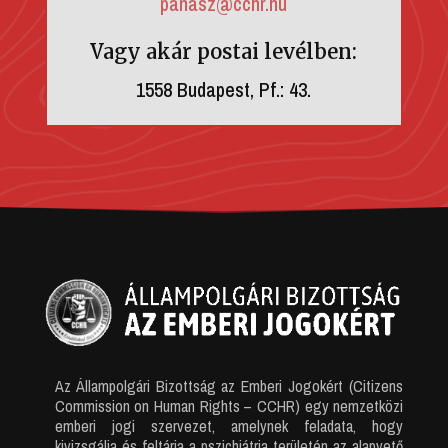
panasz@cchr.hu
Vagy akár postai levélben:
1558 Budapest, Pf.: 43.
Az Állampolgári Bizottság az Emberi Jogokért (Citizens
Commission on Human Rights – CCHR) egy nemzetközi
emberi jogi szervezet, amelynek feladata, hogy
kivizsgálja és feltárja a pszichiátria területén az alapvető