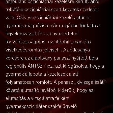
ambuláns pszichiátriai kezelésre került, ahol
többféle pszichiátriai szert kezdtek szedetni
vele. Ötéves pszichiátriai kezelés után a
gyermek diagnózisa már magában foglalta a
figyelemzavart és az enyhe értelmi
fogyatékosságot is, ez utóbbit „markáns
viselkedésromlás jeleivel”. Az édesanya
kérésére az alapítvány panaszt nyújtott be a
regionális ÁNTSZ-hez, azt kifogásolva, hogy a
gyermek állapota a kezelések alatt
folyamatosan romlott. A panasz „kivizsgálását”
követő elutasító levélből kiderült, hogy az
elutasítás a vizsgálatra felkért
gyermekpszichiáter szakfelügyelő