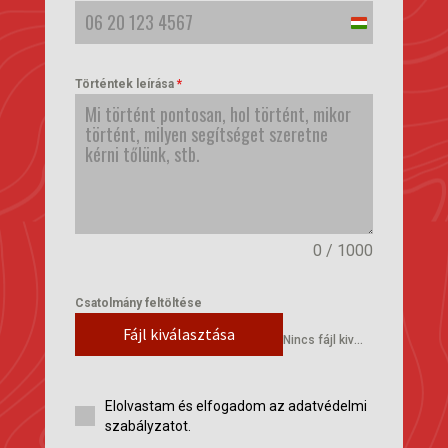
Hungary
+36
Történtek leírása
*
0 / 1000
Csatolmány feltöltése
Fájl kiválasztása
Nincs fájl kiválasztva
Elolvastam és elfogadom az adatvédelmi
szabályzatot.