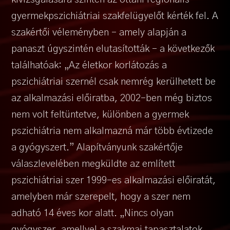
gyermekpszichiátriai szakfelügyelőt kérték fel. A
szakértői véleményben – amely alapján a
panaszt úgyszintén elutasították – a következők
találhatóak: „Az életkor korlátozás a
pszichiátriai szernél csak nemrég kerülhetett be
az alkalmazási előiratba, 2002-ben még biztos
nem volt feltüntetve, különben a gyermek
pszichiátria nem alkalmazná már több évtizede
a gyógyszert.” Alapítványunk szakértője
válaszlevelében megküldte az említett
pszichiátriai szer 1999-es alkalmazási előiratát,
amelyben már szerepelt, hogy a szer nem
adható 14 éves kor alatt. „Nincs olyan
gyógyszer, amellyel a szakmai tapasztalatok