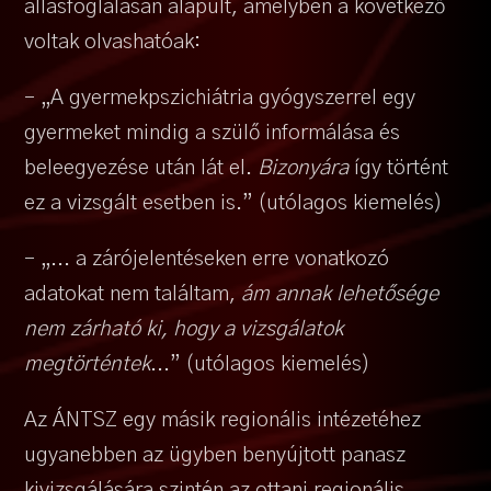
állásfoglalásán alapult, amelyben a következő
voltak olvashatóak:
– „A gyermekpszichiátria gyógyszerrel egy
gyermeket mindig a szülő informálása és
beleegyezése után lát el.
Bizonyára
így történt
ez a vizsgált esetben is.” (utólagos kiemelés)
– „... a zárójelentéseken erre vonatkozó
adatokat nem találtam,
ám annak lehetősége
nem zárható ki, hogy a vizsgálatok
megtörténtek
...” (utólagos kiemelés)
Az ÁNTSZ egy másik regionális intézetéhez
ugyanebben az ügyben benyújtott panasz
kivizsgálására szintén az ottani regionális