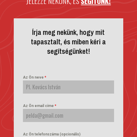
JELEZZE NEKÜNK, ÉS
SEGÍTÜNK!
Írja meg nekünk, hogy mit
tapasztalt, és miben kéri a
segítségünket!
Az Ön neve
*
Az Ön email címe
*
Az Ön telefonszáma (opcionális)