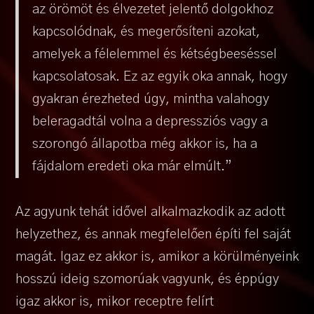
az örömöt és élvezetet jelentő dolgokhoz
kapcsolódnak, és megerősíteni azokat,
amelyek a félelemmel és kétségbeeséssel
kapcsolatosak. Ez az egyik oka annak, hogy
gyakran érezheted úgy, mintha valahogy
beleragadtál volna a depressziós vagy a
szorongó állapotba még akkor is, ha a
fájdalom eredeti oka már elmúlt.”
Az agyunk tehát idővel alkalmazkodik az adott
helyzethez, és annak megfelelően építi fel saját
magát. Igaz ez akkor is, amikor a körülményeink
hosszú ideig szomorúak vagyunk, és éppúgy
igaz akkor is, mikor receptre felírt