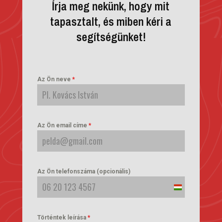
Írja meg nekünk, hogy mit
tapasztalt, és miben kéri a
segítségünket!
Az Ön neve
*
Az Ön email címe
*
Az Ön telefonszáma (opcionális)
Hungary
+36
Történtek leírása
*