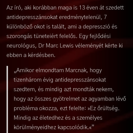
Az író, aki korábban maga is 13 éven át szedett
antidepresszánsokat eredménytelenül, 7
különböző okot is talált, ami a depresszió és
szorongás tüneteiért felelős. Egy fejlődési
neurológus, Dr Marc Lewis véleményét kérte ki
ebben a kérdésben.
„Amikor elmondtam Marcnak, hogy
tizenhárom évig antidepresszánsokat
szedtem, és mindig azt mondták nekem,
hogy az összes gyötrelmet az agyamban lévő
probléma okozza, ezt felelte: »Ez őrültség.
Mindig az életedhez és a személyes
körülményeidhez kapcsolódik.«”