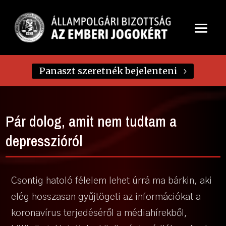
Panaszt szeretnék bejelenteni
Pár dolog, amit nem tudtam a
depresszióról
Csontig hatoló félelem lehet úrrá ma bárkin, aki
elég hosszasan gyűjtögeti az információkat a
koronavírus terjedéséről a médiahírekből,