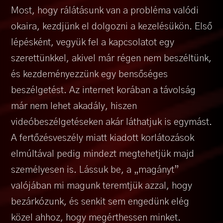
Most, hogy rálátásunk van a probléma valódi
okaira, kezdjünk el dolgozni a kezelésükön. Első
lépésként, vegyük fel a kapcsolatot egy
szerettünkkel, akivel már régen nem beszéltünk,
és kezdeményezzünk egy bensőséges
beszélgetést. Az internet korában a távolság
már nem lehet akadály, hiszen
videóbeszélgetéseken akár láthatjuk is egymást.
A fertőzésveszély miatt kiadott korlátozások
elmúltával pedig mindezt megtehetjük majd
személyesen is. Lássuk be, a „magányt”
valójában mi magunk teremtjük azzal, hogy
bezárkózunk, és senkit sem engedünk elég
közel ahhoz, hogy megérthessen minket.