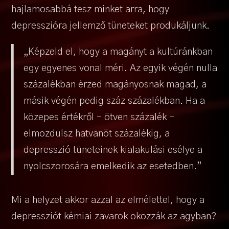
hajlamosabbá tesz minket arra, hogy
depresszióra jellemző tüneteket produkáljunk.
„Képzeld el, hogy a magányt a kultúránkban
egy egyenes vonal méri. Az egyik végén nulla
százalékban érzed magányosnak magad, a
másik végén pedig száz százalékban. Ha a
közepes értékről – ötven százalék –
elmozdulsz hatvanöt százalékig, a
depresszió tüneteinek kialakulási esélye a
nyolcszorosára emelkedik az esetedben.”
Mi a helyzet akkor azzal az elmélettel, hogy a
depressziót kémiai zavarok okozzák az agyban?