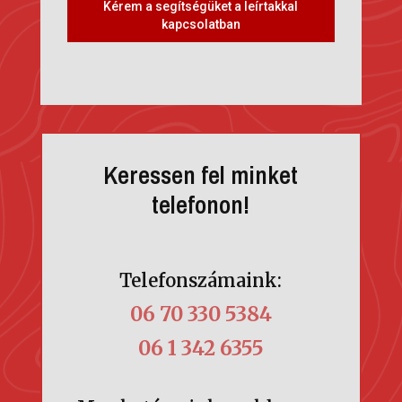
Kérem a segítségüket a leírtakkal
kapcsolatban
Keressen fel minket
telefonon!
Telefonszámaink:
06 70 330 5384
06 1 342 6355