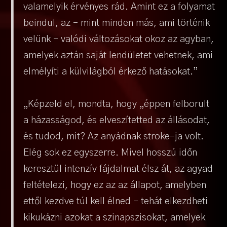
valamelyik érvényes rád. Amint ez a folyamat
beindul, az – mint minden más, ami történik
velünk – valódi változásokat okoz az agyban,
amelyek aztán saját lendületet vehetnek, ami
elmélyíti a külvilágból érkező hatásokat.”
„Képzeld el, mondta, hogy „éppen felborult
a házasságod, és elveszítetted az állásodat,
és tudod, mit? Az anyádnak stroke-ja volt.
Elég sok ez egyszerre. Mivel hosszú időn
keresztül intenzív fájdalmat élsz át, az agyad
feltételezi, hogy ez az az állapot, amelyben
ettől kezdve túl kell élned – tehát elkezdheti
kikukázni azokat a szinapszisokat, amelyek