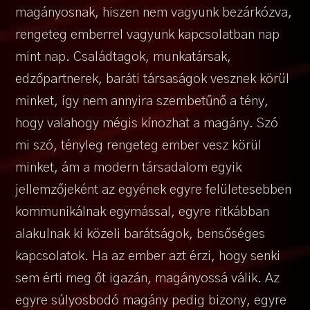
magányosnak, hiszen nem vagyunk bezárkózva,
rengeteg emberrel vagyunk kapcsolatban nap
mint nap. Családtagok, munkatársak,
edzőpartnerek, baráti társaságok vesznek körül
minket, így nem annyira szembetűnő a tény,
hogy valahogy mégis kínozhat a magány. Szó
mi szó, tényleg rengeteg ember vesz körül
minket, ám a modern társadalom egyik
jellemzőjeként az egyének egyre felületesebben
kommunikálnak egymással, egyre ritkábban
alakulnak ki közeli barátságok, bensőséges
kapcsolatok. Ha az ember azt érzi, hogy senki
sem érti meg őt igazán, magányossá válik. Az
egyre súlyosbodó magány pedig bizony, egyre