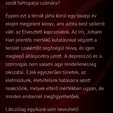
sorát tartogatja számára?
Éppen ezt a témát járta körül egy tavalyi év
elején megjelent könyv, ami azóta best sellerré
vált: az Elvesztett kapcsolatok. Az író, Johann
Hari jelentős mértékű kutatásokat végzett a
terület szakértőit segítségül hívva, és igen
meglepő álláspontra jutott. A depresszió és a
szorongás nem valami agyi rendellenesség
okozatai. Ezek egyszerűen tünetek, az
életmódunk, életvitelünk hatásaira adott
reakcióink, melyek eltérő mértékben ugyan, de
minden embernél megfigyelhetőek.
Látszólag egyikünk sem nevezhető