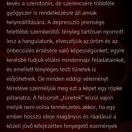
kevés a szerotonin, de szerencsére többféle
gyógyszer is rendelkezésre áll annak
helyreállítására. A depresszió jelensége
felettébb szembeötlő: tényleg tartósan nyomott
lesz a hangulatunk, elveszítjük az öröm és az
önbecsülés érzésére való képességünket, egyre
kevésbé tudjuk ellátni mindennapi feladatainkat,
és emellett tényleges testi tünetek is
előjöhetnek. De minden eddigi véleményt
félretéve szemléljük meg ezt a képet egy röpke
pillanatra. A felsorolt „tünetek” közül vajon
melyik nem volna természetes akkor, ha egy
ember hosszú ideje magányos és ráadásul a
közeli jövő kifejezetten fenyegető események