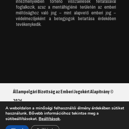
intézményekben történő visszaélések feltárásával
foglalkozik, azaz a mentálhigiéné területén az emberi
méltósághoz való jog – mint alapvető emberi jog –
védelmezőjeként a betegjogok betartása érdekében
tevékenykedik.
Állampolgári Bizottság az Emberi Jogokért Alapítvány ©
2026
A weboldalon a minőségi felhasználói élmény érdekében sütiket
használunk. Bővebb információhoz tekintse meg a
Adatkezelési tájékoztató
Beállítások
.
sütibeállításokat.