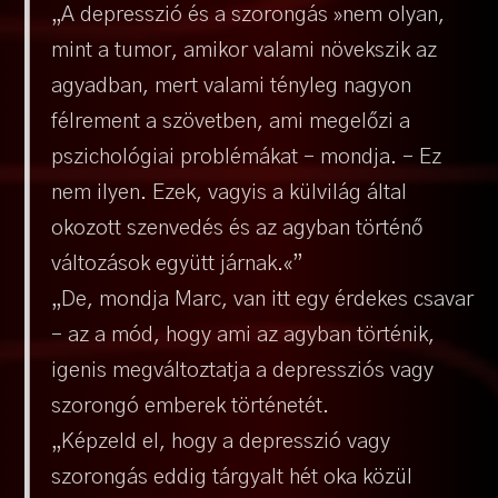
„A depresszió és a szorongás »nem olyan,
mint a tumor, amikor valami növekszik az
agyadban, mert valami tényleg nagyon
félrement a szövetben, ami megelőzi a
pszichológiai problémákat – mondja. – Ez
nem ilyen. Ezek, vagyis a külvilág által
okozott szenvedés és az agyban történő
változások együtt járnak.«”
„De, mondja Marc, van itt egy érdekes csavar
– az a mód, hogy ami az agyban történik,
igenis megváltoztatja a depressziós vagy
szorongó emberek történetét.
„Képzeld el, hogy a depresszió vagy
szorongás eddig tárgyalt hét oka közül