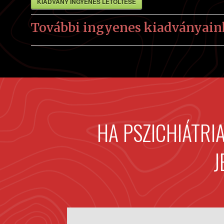
KIADVÁNY INGYENES LETÖLTÉSE
További ingyenes kiadványaink
HA PSZICHIÁTRI
J