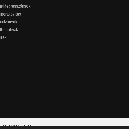
ntidepresszánsok
peraktivitás
iadványok
lternatívák
írek
zelési tájékoztató