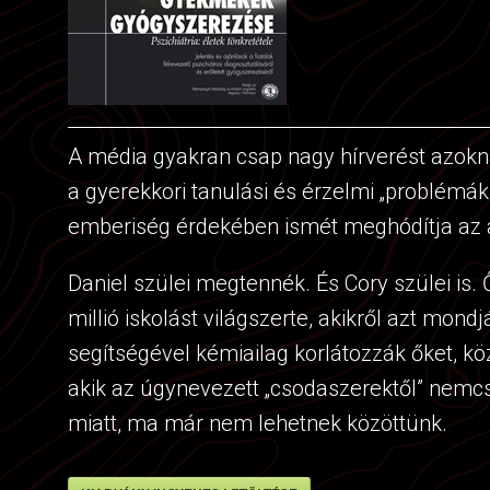
A média gyakran csap nagy hírverést azokn
a gyerekkori tanulási és érzelmi „problémá
emberiség érdekében ismét meghódítja az an
Daniel szülei megtennék. És Cory szülei is.
millió iskolást világszerte, akikről azt mo
segítségével kémiailag korlátozzák őket, kö
akik az úgynevezett „csodaszerektől” nemc
miatt, ma már nem lehetnek közöttünk.