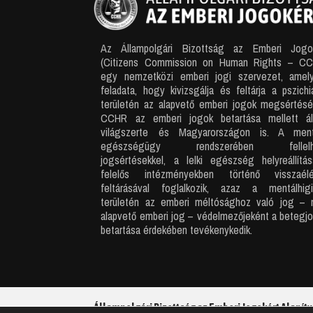
Az Állampolgári Bizottság az Emberi Jogo
(Citizens Commission on Human Rights – C
egy nemzetközi emberi jogi szervezet, amel
feladata, hogy kivizsgálja és feltárja a pszichiá
területén az alapvető emberi jogok megsértésé
CCHR az emberi jogok betartása mellett ál
világszerte és Magyarországon is. A ment
egészségügy rendszerében fellelh
jogsértésekkel, a lelki egészség helyreállítás
felelős intézményekben történő visszaél
feltárásával foglalkozik, azaz a mentálhig
területén az emberi méltósághoz való jog – 
alapvető emberi jog – védelmezőjeként a betegj
betartása érdekében tevékenykedik.
Állampolgári Bizottság az Emberi Jogokért Alapít