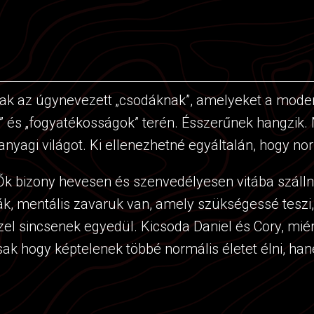
ak az úgynevezett „csodáknak”, amelyeket a modern
k” és „fogyatékosságok” terén. Ésszerűnek hangzik
yagi világot. Ki ellenezhetné egyáltalán, hogy nor
 Ők bizony hevesen és szenvedélyesen vitába szálln
ndják, mentális zavaruk van, amely szükségessé tesz
zel sincsenek egyedül. Kicsoda Daniel és Cory, mié
sak hogy képtelenek többé normális életet élni, h