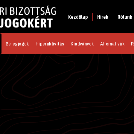
Kezdőlap
Hírek
Rólunk
Betegjogok
Hiperaktivitás
Kiadványok
Alternatívák
R