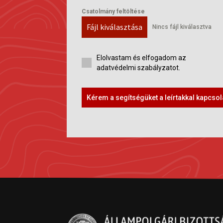
Csatolmány feltöltése
Fájl kiválasztása
Nincs fájl kiválasztva
Elolvastam és elfogadom az
adatvédelmi szabályzatot.
Kérem a segítségüket a leírtakkal kapcso