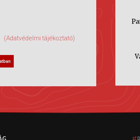
Pa
(Adatvédelmi tájékoztató)
V
latban
D