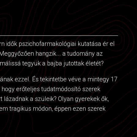
 idők pszichofarmakológiai kutatása ér el
. Meggyőzően hangzik... a tudomány az
málissá tegyük a bajba jutottak életét?
ának ezzel. És tekintetbe véve a mintegy 17
i, hogy erőteljes tudatmódosító szerek
rt lázadnak a szüleik? Olyan gyerekek ők,
anem tragikus módon, éppen ezen szerek