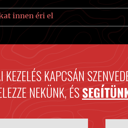
at innen éri el
AI KEZELÉS KAPCSÁN SZENVEDE
ELEZZE NEKÜNK, ÉS
SEGÍTÜN