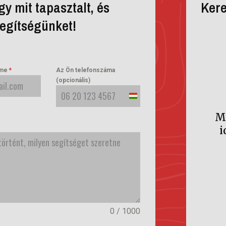
y mit tapasztalt, és
Kere
segítségünket!
íme
*
Az Ön telefonszáma
(opcionális)
Hungary
M
+36
i
0 / 1000