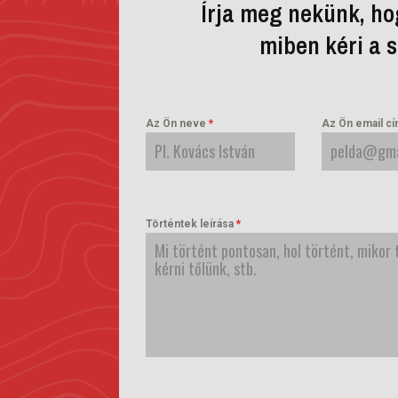
Írja meg nekünk, hog
miben kéri a 
Az Ön neve
*
Az Ön email c
Történtek leírása
*