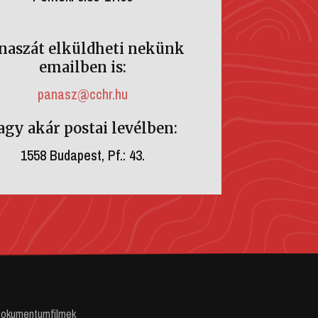
naszát elküldheti nekünk
emailben is:
panasz@cchr.hu
agy akár postai levélben:
1558 Budapest, Pf.: 43.
okumentumfilmek