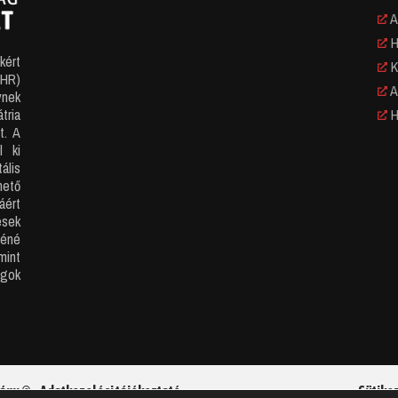
A
Hi
kért
K
CHR)
A
ynek
H
tria
t. A
l ki
ális
ető
áért
ések
iéné
mint
ogok
vány ©
Adatkezelési tájékoztató
Sütike