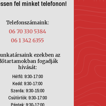
ssen fel minket telefonon!
Telefonszámaink:
06 70 330 5384
06 1 342 6355
unkatársaink ezekben az
dőtartamokban fogadják
hívását:
Hétfő: 9:30-17:00
Kedd: 9:30-17:00
Szerda: 9:30-15:00
Csütörtök: 9:30-17:00
Péntek: 9:30-17:00