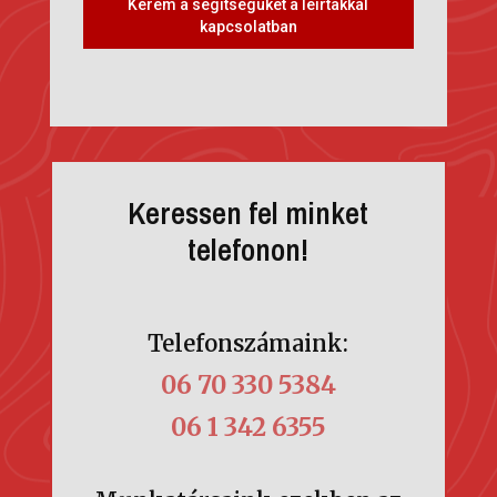
Kérem a segítségüket a leírtakkal
kapcsolatban
Keressen fel minket
telefonon!
Telefonszámaink:
06 70 330 5384
06 1 342 6355