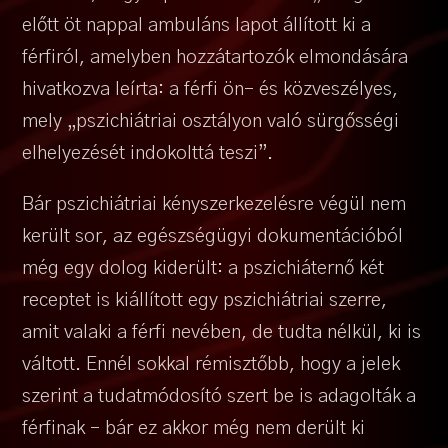
előtt öt nappal ambuláns lapot állított ki a
férfiról, amelyben hozzátartozók elmondására
hivatkozva leírta: a férfi ön- és közveszélyes,
mely „pszichiátriai osztályon való sürgősségi
elhelyezését indokolttá teszi”.
Bár pszichiátriai kényszerkezelésre végül nem
került sor, az egészségügyi dokumentációból
még egy dolog kiderült: a pszichiáternő két
receptet is kiállított egy pszichiátriai szerre,
amit valaki a férfi nevében, de tudta nélkül, ki is
váltott. Ennél sokkal rémisztőbb, hogy a jelek
szerint a tudatmódosító szert be is adagolták a
férfinak – bár ez akkor még nem derült ki