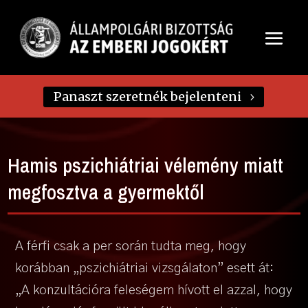
Panaszt szeretnék bejelenteni
Hamis pszichiátriai vélemény miatt
megfosztva a gyermektől
A férfi csak a per során tudta meg, hogy
korábban „pszichiátriai vizsgálaton” esett át:
„A konzultációra feleségem hívott el azzal, hogy