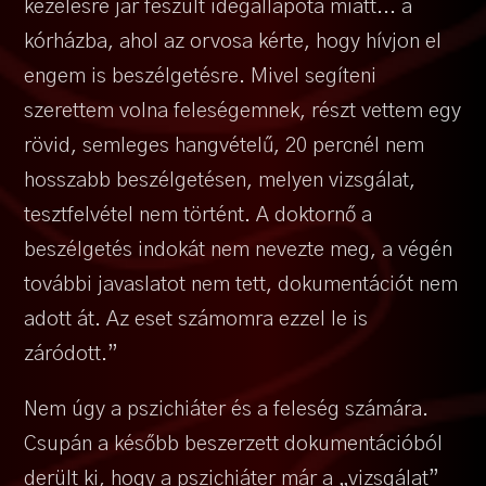
kezelésre jár feszült idegállapota miatt... a
kórházba, ahol az orvosa kérte, hogy hívjon el
engem is beszélgetésre. Mivel segíteni
szerettem volna feleségemnek, részt vettem egy
rövid, semleges hangvételű, 20 percnél nem
hosszabb beszélgetésen, melyen vizsgálat,
tesztfelvétel nem történt. A doktornő a
beszélgetés indokát nem nevezte meg, a végén
további javaslatot nem tett, dokumentációt nem
adott át. Az eset számomra ezzel le is
záródott.”
Nem úgy a pszichiáter és a feleség számára.
Csupán a később beszerzett dokumentációból
derült ki, hogy a pszichiáter már a „vizsgálat”