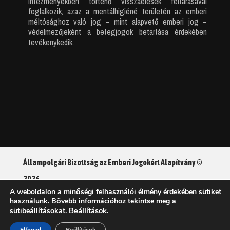
intézményekben történő visszaélések feltárásával
foglalkozik, azaz a mentálhigiéné területén az emberi
méltósághoz való jog – mint alapvető emberi jog –
védelmezőjeként a betegjogok betartása érdekében
tevékenykedik.
Állampolgári Bizottság az Emberi Jogokért Alapítvány ©
2026
A weboldalon a minőségi felhasználói élmény érdekében sütiket
használunk. Bővebb információhoz tekintse meg a
Adatkezelési tájékoztató
Beállítások
.
sütibeállításokat.