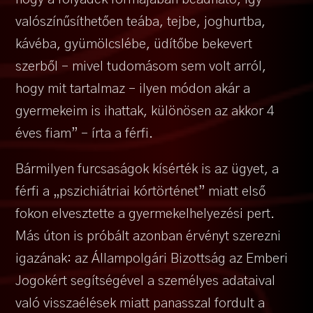
valószínűsíthetően teába, tejbe, joghurtba,
kávéba, gyümölcslébe, üdítőbe bekevert
szerből – mivel tudomásom sem volt arról,
hogy mit tartalmaz – ilyen módon akár a
gyermekeim is ihattak, különösen az akkor 4
éves fiam” – írta a férfi.
Bármilyen furcsaságok kísérték is az ügyet, a
férfi a „pszichiátriai kórtörténet” miatt első
fokon elvesztette a gyermekelhelyezési pert.
Más úton is próbált azonban érvényt szerezni
igazának: az Állampolgári Bizottság az Emberi
Jogokért segítségével a személyes adataival
való visszaélések miatt panasszal fordult a