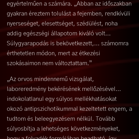
egyértelműen a számára. „Abban az időszakban
gyakran éreztem tolulást a fejemben, rendkívüli
nyerseséget, elesettséget, szédülést, noha
addig egészségi állapotom kiváló volt...
Súlygyarapodás is bekövetkezett,... számomra
érthetetlen módon, mert az étkezési
szokásaimon nem változtattam.”
„Az orvos mindennemű vizsgálat,
laboreredmény bekérésének mellőzésével...
indokolatlanul egy súlyos mellékhatásokat
okozó antipszichotikummal kezeltetett engem, a
tudtom és beleegyezésem nélkül. Tovább
súlyosbítja a lehetséges következményeket,
hogy a folyadék formájában beadható, így