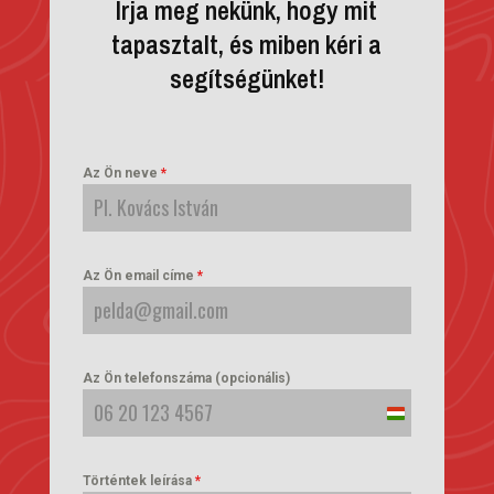
Írja meg nekünk, hogy mit
tapasztalt, és miben kéri a
segítségünket!
Az Ön neve
*
Az Ön email címe
*
Az Ön telefonszáma (opcionális)
Hungary
+36
Történtek leírása
*