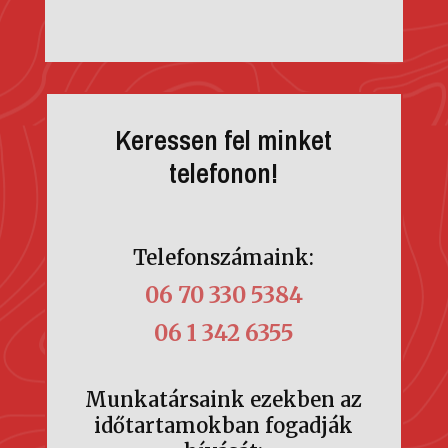
Keressen fel minket
telefonon!
Telefonszámaink:
06 70 330 5384
06 1 342 6355
Munkatársaink ezekben az
időtartamokban fogadják