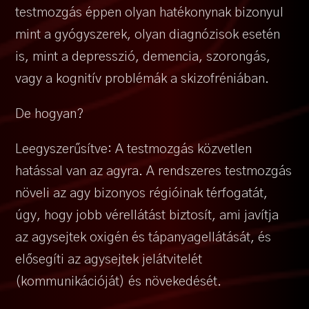
testmozgás éppen olyan hatékonynak bizonyul
mint a gyógyszerek, olyan diagnózisok esetén
is, mint a depresszió, demencia, szorongás,
vagy a kognitív problémák a skizofréniában.
De hogyan?
Leegyszerűsítve: A testmozgás közvetlen
hatással van az agyra. A rendszeres testmozgás
növeli az agy bizonyos régióinak térfogatát,
úgy, hogy jobb vérellátást biztosít, ami javítja
az agysejtek oxigén és tápanyagellátását, és
elősegíti az agysejtek jelátvitelét
(kommunikációját) és növekedését.