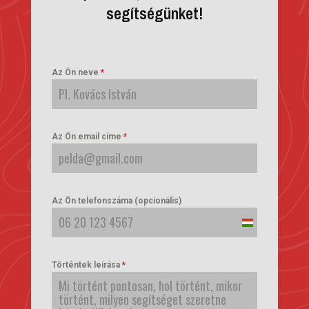
segítségünket!
Az Ön neve
*
Az Ön email címe
*
Az Ön telefonszáma (opcionális)
Hungary
+36
Történtek leírása
*