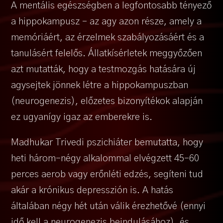
A mentális egészségben a legfontosabb tényező
a hippokampusz – az agy azon része, amely a
memóriáért, az érzelmek szabályozásáért és a
tanulásért felelős. Állatkísérletek meggyőzően
azt mutatták, hogy a testmozgás hatására új
agysejtek jönnek létre a hippokampuszban
(neurogenezis), előzetes bizonyítékok alapján
ez ugyanígy igaz az emberekre is.
Madhukar Trivedi pszichiáter bemutatta, hogy
heti három-négy alkalommal elvégzett 45-60
perces aerob vagy erőnléti edzés, segíteni tud
akár a krónikus depresszión is. A hatás
általában négy hét után válik érezhetővé (ennyi
idő kell a neurogenezis beindulásához), és