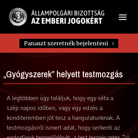
Panaszt szeretnék bejelenteni
„Gyógyszerek” helyett testmozgás
A legtöbben úgy találjuk, hogy egy séta a
szép napos időben, vagy egy edzés a
konditeremben jót tesz a hangulatunknak. A
testmozgásról ismert adat, hogy serkenti az
endorfinok termelődését, a test természetes "jó