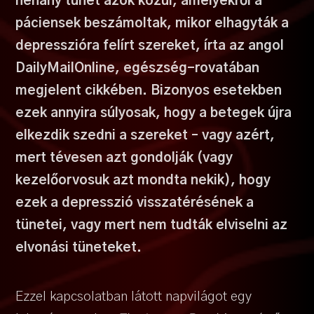
néhány tünet azok közül, amelyekről a
páciensek beszámoltak, mikor elhagyták a
depresszióra felírt szereket, írta az angol
DailyMailOnline, egészség-rovatában
megjelent cikkében. Bizonyos esetekben
ezek annyira súlyosak, hogy a betegek újra
elkezdik szedni a szereket – vagy azért,
mert tévesen azt gondolják (vagy
kezelőorvosuk azt mondta nekik), hogy
ezek a depresszió visszatérésének a
tünetei, vagy mert nem tudták elviselni az
elvonási tüneteket.
Ezzel kapcsolatban látott napvilágot egy