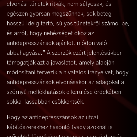
elvonási tünetek ritkák, nem súlyosak, és
egészen gyorsan megszűnnek, sok beteg
hosszú ideig tartó, súlyos tünetekről számol be,
és arról, hogy nehézséget okoz az
antidepresszánsok ajánlott módon való
abbahagyása.” A szerzők ezért jelentésükben
támogatják azt a javaslatot, amely alapján
módosítani tervezik a hivatalos irányelvet, hogy
antidepresszánsok elvonásakor az adagokat a
szörnyű mellékhatások elkerülése érdekében
sokkal lassabban csökkentsék.
Hogy az antidepresszánsok az utcai
kábítószerekhez hasonló (vagy azoknál is