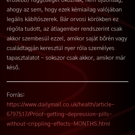
erősebb) függőséget okoznak, nem újdonság,
ahogy az sem, hogy ezek kémiailag valójában
legális kábítószerek. Bár orvosi körökben ez
régóta tudott, az átlagember rendszerint csak
akkor szembesül ezzel, amikor saját bőrén vagy
családtagján keresztül nyer róla személyes
tapasztalatot – sokszor csak akkor, amikor már
késő.
Forrás:
https://www.dailymail.co.uk/health/article-
6797517/Proof-getting-depression-pills-
without-crippling-effects-MONTHS.html