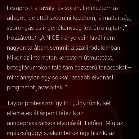
Lexapro-t a tavalyi év során. Lefeleztem az
adagot, de ettől szédülni kezdtem, álmatlanság,
szorongás és ingerlékenység lett úrrá rajtam.”
Hozzátette: „A NICE irányelvein kívül nem
nagyon találtam semmit a szakirodalomban.
Mikor az interneten kerestem útmutatást,
betegfórumokon találtam észszerű tanácsokat –
mindannyian egy sokkal lassabb elvonási
programot javasoltak.”
Taylor professzor így írt: „Úgy tűnik, két
ellentétes álláspont létezik az
antidepresszánsok elvonását illetően. Míg az
egészségügyi szakemberek úgy hiszik, az