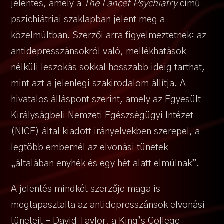
jelentés, amely a
The Lancet Psychiatry
című
pszichiátriai szaklapban jelent meg a
közelmúltban. Szerzői arra figyelmeztetnek: az
antidepresszánsokról való, mellékhatások
nélküli leszokás sokkal hosszabb ideig tarthat,
mint azt a jelenlegi szakirodalom állítja. A
hivatalos álláspont szerint, amely az Egyesült
Királyságbeli Nemzeti Egészségügyi Intézet
(NICE) által kiadott irányelvekben szerepel, a
legtöbb embernél az elvonási tünetek
„általában enyhék és egy hét alatt elmúlnak”.
A jelentés mindkét szerzője maga is
megtapasztalta az antidepresszánsok elvonási
tüneteit – David Taylor, a King’s College