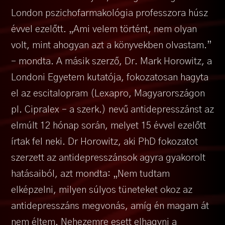
London pszichofarmakológia professzora húsz
évvel ezelőtt. „Ami velem történt, nem olyan
volt, mint ahogyan azt a könyvekben olvastam.”
– mondta. A másik szerző, Dr. Mark Horowitz, a
Londoni Egyetem kutatója, fokozatosan hagyta
el az escitalopram (Lexapro, Magyarországon
pl. Cipralex – a szerk.) nevű antidepresszánst az
elmúlt 12 hónap során, melyet 15 évvel ezelőtt
írtak fel neki. Dr Horowitz, aki PhD fokozatot
szerzett az antidepresszánsok agyra gyakorolt
hatásaiból, azt mondta: „Nem tudtam
elképzelni, milyen súlyos tüneteket okoz az
antidepresszáns megvonás, amíg én magam át
nem éltem. Nehezemre esett elhagyni a