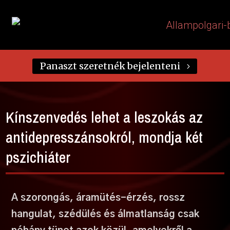
Panaszt szeretnék bejelenteni
Kínszenvedés lehet a leszokás az
antidepresszánsokról, mondja két
pszichiáter
A szorongás, áramütés-érzés, rossz
hangulat, szédülés és álmatlanság csak