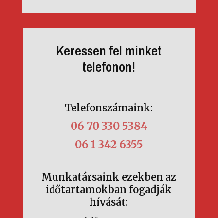
Keressen fel minket
telefonon!
Telefonszámaink:
06 70 330 5384
06 1 342 6355
Munkatársaink ezekben az
időtartamokban fogadják
hívását: